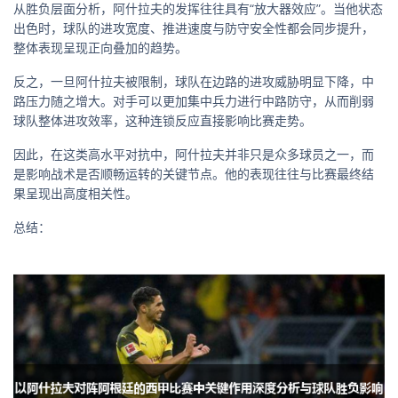
从胜负层面分析，阿什拉夫的发挥往往具有“放大器效应”。当他状态
出色时，球队的进攻宽度、推进速度与防守安全性都会同步提升，
整体表现呈现正向叠加的趋势。
反之，一旦阿什拉夫被限制，球队在边路的进攻威胁明显下降，中
路压力随之增大。对手可以更加集中兵力进行中路防守，从而削弱
球队整体进攻效率，这种连锁反应直接影响比赛走势。
因此，在这类高水平对抗中，阿什拉夫并非只是众多球员之一，而
是影响战术是否顺畅运转的关键节点。他的表现往往与比赛最终结
果呈现出高度相关性。
总结：