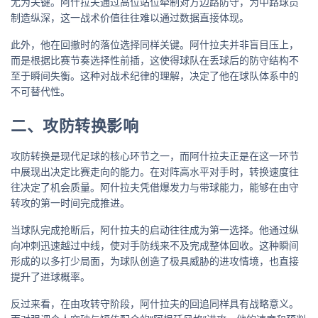
尤为关键。阿什拉夫通过高位站位牵制对方边路防守，为中路球员
制造纵深，这一战术价值往往难以通过数据直接体现。
此外，他在回撤时的落位选择同样关键。阿什拉夫并非盲目压上，
而是根据比赛节奏选择性前插，这使得球队在丢球后的防守结构不
至于瞬间失衡。这种对战术纪律的理解，决定了他在球队体系中的
不可替代性。
二、攻防转换影响
攻防转换是现代足球的核心环节之一，而阿什拉夫正是在这一环节
中展现出决定比赛走向的能力。在对阵高水平对手时，转换速度往
往决定了机会质量。阿什拉夫凭借爆发力与带球能力，能够在由守
转攻的第一时间完成推进。
当球队完成抢断后，阿什拉夫的启动往往成为第一选择。他通过纵
向冲刺迅速越过中线，使对手防线来不及完成整体回收。这种瞬间
形成的以多打少局面，为球队创造了极具威胁的进攻情境，也直接
提升了进球概率。
反过来看，在由攻转守阶段，阿什拉夫的回追同样具有战略意义。