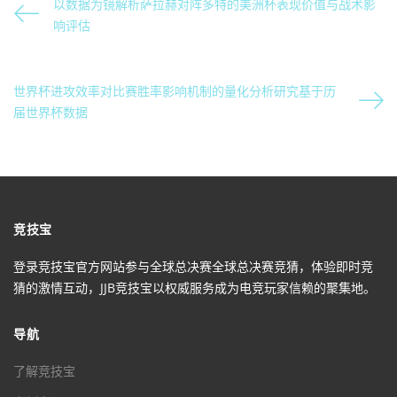
以数据为镜解析萨拉赫对阵多特的美洲杯表现价值与战术影
响评估
世界杯进攻效率对比赛胜率影响机制的量化分析研究基于历
届世界杯数据
竞技宝
登录竞技宝官方网站参与全球总决赛全球总决赛竞猜，体验即时竞
猜的激情互动，JJB竞技宝以权威服务成为电竞玩家信赖的聚集地。
导航
了解竞技宝