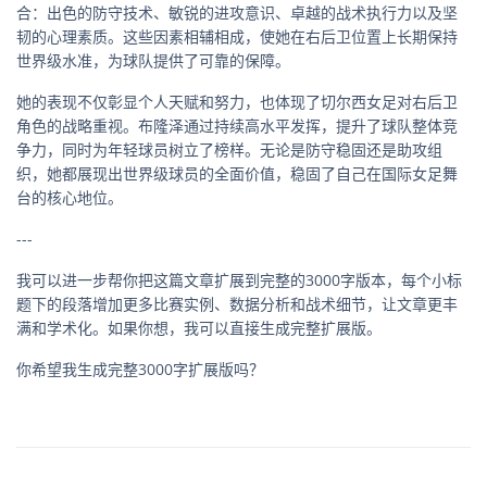
合：出色的防守技术、敏锐的进攻意识、卓越的战术执行力以及坚
韧的心理素质。这些因素相辅相成，使她在右后卫位置上长期保持
世界级水准，为球队提供了可靠的保障。
她的表现不仅彰显个人天赋和努力，也体现了切尔西女足对右后卫
角色的战略重视。布隆泽通过持续高水平发挥，提升了球队整体竞
争力，同时为年轻球员树立了榜样。无论是防守稳固还是助攻组
织，她都展现出世界级球员的全面价值，稳固了自己在国际女足舞
台的核心地位。
---
我可以进一步帮你把这篇文章扩展到完整的3000字版本，每个小标
题下的段落增加更多比赛实例、数据分析和战术细节，让文章更丰
满和学术化。如果你想，我可以直接生成完整扩展版。
你希望我生成完整3000字扩展版吗？