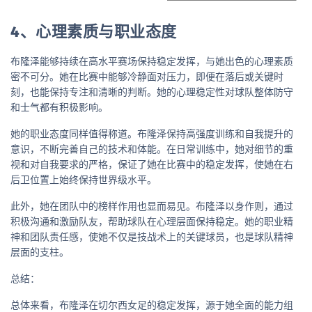
4、心理素质与职业态度
布隆泽能够持续在高水平赛场保持稳定发挥，与她出色的心理素质
密不可分。她在比赛中能够冷静面对压力，即便在落后或关键时
刻，也能保持专注和清晰的判断。她的心理稳定性对球队整体防守
和士气都有积极影响。
她的职业态度同样值得称道。布隆泽保持高强度训练和自我提升的
意识，不断完善自己的技术和体能。在日常训练中，她对细节的重
视和对自我要求的严格，保证了她在比赛中的稳定发挥，使她在右
后卫位置上始终保持世界级水平。
此外，她在团队中的榜样作用也显而易见。布隆泽以身作则，通过
积极沟通和激励队友，帮助球队在心理层面保持稳定。她的职业精
神和团队责任感，使她不仅是技战术上的关键球员，也是球队精神
层面的支柱。
总结：
总体来看，布隆泽在切尔西女足的稳定发挥，源于她全面的能力组