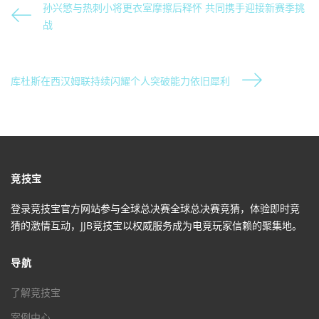
孙兴慜与热刺小将更衣室摩擦后释怀 共同携手迎接新赛季挑
战
库杜斯在西汉姆联持续闪耀个人突破能力依旧犀利
竞技宝
登录竞技宝官方网站参与全球总决赛全球总决赛竞猜，体验即时竞
猜的激情互动，JJB竞技宝以权威服务成为电竞玩家信赖的聚集地。
导航
了解竞技宝
案例中心