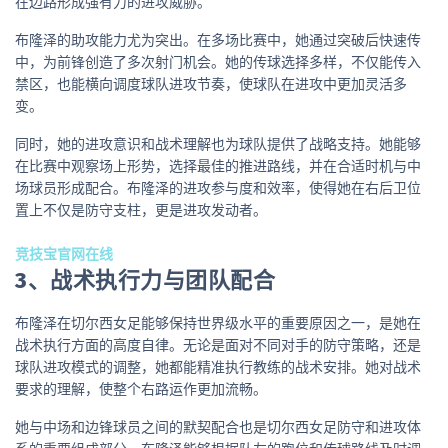
在边路形成强有力的进攻威胁。
布隆泽的助攻能力尤为突出。在多场比赛中，她通过突破后快速传
中，为前锋创造了多次射门机会。她的传球选择多样，不仅能传入
禁区，也能横向调度球队进攻节奏，使球队在进攻中更加灵活多
变。
同时，她的进攻意识和战术理解也为球队提供了战略支持。她能够
在比赛中观察场上形势，选择最佳的推进路线，并在合适时机与中
场球员形成配合。布隆泽的进攻参与度和效率，使得她在右后卫位
置上不仅是防守支柱，更是进攻发动者。
竞技宝官网在线
3、战术执行力与团队配合
布隆泽在切尔西女足能够保持世界级水平的重要原因之一，是她在
战术执行方面的高度自律。无论是面对不同对手的防守策略，还是
球队进攻模式的调整，她都能精准执行教练的战术安排。她对战术
要求的理解，使整个右路运作更加流畅。
她与中场和边锋球员之间的默契配合也是切尔西女足防守和进攻体