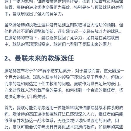
遇了一定的波动，但滕哈赫逐步调整阵容，找到了适合球员的最佳
位置，曼联的进攻线也变得更为高效。特别是在与顶级球队的对抗
中，曼联展现出了强大的竞争力。
虽然滕哈赫的执教生涯并没有达到立刻就取得巨大成功的预期，但
他也通过不断的调整和创新，逐步建立起一支具有战斗力的球队。
在滕哈赫的带领下，曼联逐步找回了竞争力，尤其是在英超联赛
中，球队的表现逐渐稳定，球迷们也看到了曼联未来的潜力。
2、曼联未来的教练选任
滕哈赫宣布将于2025赛季结束后离开，对于曼联而言，这无疑是一
个巨大的挑战。球队在滕哈赫的领导下逐渐恢复了竞争力，但随之
而来的是如何选定下任主教练的问题。曼联作为世界足坛的豪门，
向来对教练人选有着严格的要求，如何找到一个合适的继任者，将
是决定未来几年的关键。
首先，曼联可能会考虑选用一位能够继续推进滕哈赫战术体系的教
练。滕哈赫的高压逼抢和控球打法已逐渐深入人心，继任者如果能
够继承并发扬这一战术体系，无疑会减少球队过渡期的困难。因
此，曼联可能会优先考虑具有类似战术思想的教练，如德甲的某些