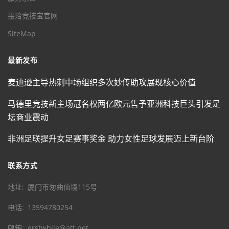
接洽竞技宝官网
SiteMap
最新发布
麦迪逊主导热刺中场组织多次妙传助攻展现核心价值
马德里竞技新主场冠名权两亿欧元售予亚洲科技巨头引发足
坛商业震动
非洲足联提升女足赛事奖金 助力女性足球发展迈上新台阶
联系方式
地址
厦门市匆曲仙境115号
电话
13594780254
邮箱
erstwhile@att.net