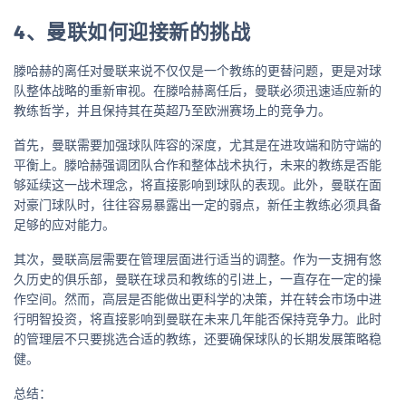
4、曼联如何迎接新的挑战
滕哈赫的离任对曼联来说不仅仅是一个教练的更替问题，更是对球
队整体战略的重新审视。在滕哈赫离任后，曼联必须迅速适应新的
教练哲学，并且保持其在英超乃至欧洲赛场上的竞争力。
首先，曼联需要加强球队阵容的深度，尤其是在进攻端和防守端的
平衡上。滕哈赫强调团队合作和整体战术执行，未来的教练是否能
够延续这一战术理念，将直接影响到球队的表现。此外，曼联在面
对豪门球队时，往往容易暴露出一定的弱点，新任主教练必须具备
足够的应对能力。
其次，曼联高层需要在管理层面进行适当的调整。作为一支拥有悠
久历史的俱乐部，曼联在球员和教练的引进上，一直存在一定的操
作空间。然而，高层是否能做出更科学的决策，并在转会市场中进
行明智投资，将直接影响到曼联在未来几年能否保持竞争力。此时
的管理层不只要挑选合适的教练，还要确保球队的长期发展策略稳
健。
总结：