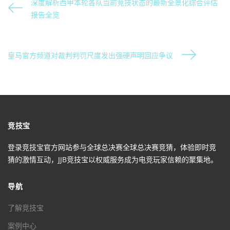
深度解析西甲本轮各队当前竞技状态的最新全景化综合评估
报告全览
皇马官方频道对裁判判罚尺度发出强硬声明回应争议
竞技宝
登录竞技宝官方网站参与全球总决赛全球总决赛竞猜，体验即时竞
猜的激情互动，JJB竞技宝以权威服务成为电竞玩家信赖的聚集地。
导航
了解竞技宝
案例中心