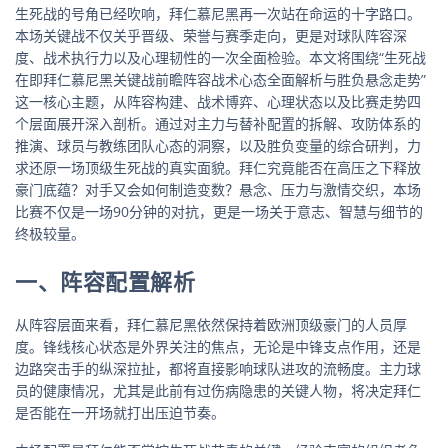
生死战的号角已经吹响，拜仁慕尼黑再一次站在命运的十字路口。
本场关键战不仅关乎晋级、荣誉与赛季走向，更是对球队阵容深
度、战术执行力以及心理韧性的一次全面检验。本文将围绕“生死战
在即拜仁慕尼黑关键战前瞻阵容战术心态全面解析与胜负悬念走势”
这一核心主题，从阵容构建、战术博弈、心理状态以及比赛走势四
个层面展开深入剖析。通过对主力与替补配置的拆解、攻防体系的
推演、球员与教练团队心态的洞察，以及胜负变量的综合研判，力
求还原一场顶级生死战的真实面貌。拜仁究竟能否在高压之下释放
豪门底蕴？对手又会如何制造变数？悬念、压力与激情交织，本场
比赛不仅是一场90分钟的对抗，更是一场关于意志、智慧与细节的
终极较量。
一、阵容配置解析
从阵容层面来看，拜仁慕尼黑依然保持着欧洲顶级豪门的人员厚
度。锋线核心状态是外界关注的焦点，无论是中锋支点作用，还是
边路突击手的纵深拉扯，都将直接影响球队进攻的流畅度。主力球
员的健康情况，尤其是此前有过伤病隐患的关键人物，将决定拜仁
是否能在一开场就打出压迫节奏。