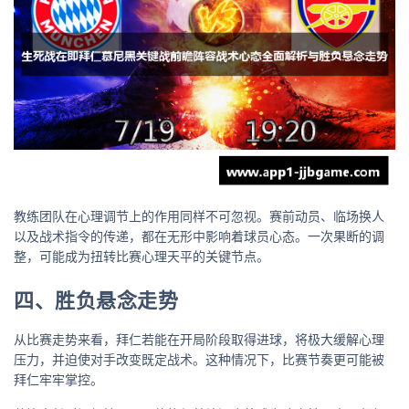
教练团队在心理调节上的作用同样不可忽视。赛前动员、临场换人
以及战术指令的传递，都在无形中影响着球员心态。一次果断的调
整，可能成为扭转比赛心理天平的关键节点。
四、胜负悬念走势
从比赛走势来看，拜仁若能在开局阶段取得进球，将极大缓解心理
压力，并迫使对手改变既定战术。这种情况下，比赛节奏更可能被
拜仁牢牢掌控。