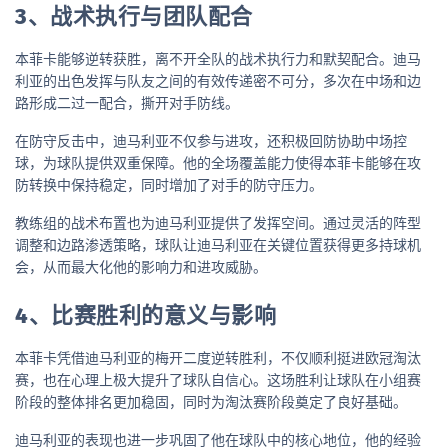
3、战术执行与团队配合
本菲卡能够逆转获胜，离不开全队的战术执行力和默契配合。迪马
利亚的出色发挥与队友之间的有效传递密不可分，多次在中场和边
路形成二过一配合，撕开对手防线。
在防守反击中，迪马利亚不仅参与进攻，还积极回防协助中场控
球，为球队提供双重保障。他的全场覆盖能力使得本菲卡能够在攻
防转换中保持稳定，同时增加了对手的防守压力。
教练组的战术布置也为迪马利亚提供了发挥空间。通过灵活的阵型
调整和边路渗透策略，球队让迪马利亚在关键位置获得更多持球机
会，从而最大化他的影响力和进攻威胁。
4、比赛胜利的意义与影响
本菲卡凭借迪马利亚的梅开二度逆转胜利，不仅顺利挺进欧冠淘汰
赛，也在心理上极大提升了球队自信心。这场胜利让球队在小组赛
阶段的整体排名更加稳固，同时为淘汰赛阶段奠定了良好基础。
迪马利亚的表现也进一步巩固了他在球队中的核心地位，他的经验