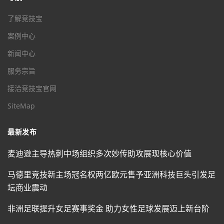
了解竞技宝
案例中心
新闻中心
服务宗旨
接洽竞技宝官网
SiteMap
最新发布
麦迪逊主导热刺中场组织多次妙传助攻展现核心价值
马德里竞技新主场冠名权两亿欧元售予亚洲科技巨头引发足
坛商业震动
非洲足联提升女足赛事奖金 助力女性足球发展迈上新台阶