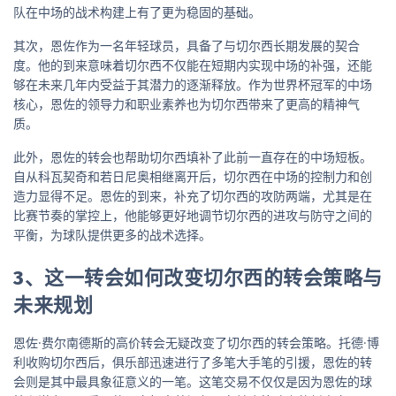
队在中场的战术构建上有了更为稳固的基础。
其次，恩佐作为一名年轻球员，具备了与切尔西长期发展的契合
度。他的到来意味着切尔西不仅能在短期内实现中场的补强，还能
够在未来几年内受益于其潜力的逐渐释放。作为世界杯冠军的中场
核心，恩佐的领导力和职业素养也为切尔西带来了更高的精神气
质。
此外，恩佐的转会也帮助切尔西填补了此前一直存在的中场短板。
自从科瓦契奇和若日尼奥相继离开后，切尔西在中场的控制力和创
造力显得不足。恩佐的到来，补充了切尔西的攻防两端，尤其是在
比赛节奏的掌控上，他能够更好地调节切尔西的进攻与防守之间的
平衡，为球队提供更多的战术选择。
3、这一转会如何改变切尔西的转会策略与
未来规划
恩佐·费尔南德斯的高价转会无疑改变了切尔西的转会策略。托德·博
利收购切尔西后，俱乐部迅速进行了多笔大手笔的引援，恩佐的转
会则是其中最具象征意义的一笔。这笔交易不仅仅是因为恩佐的球