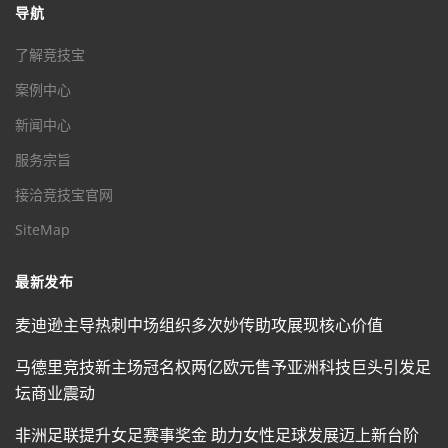
导航
了解竞技宝
案例中心
新闻中心
服务宗旨
接洽竞技宝官网
SiteMap
最新发布
麦迪逊主导热刺中场组织多次妙传助攻展现核心价值
马德里竞技新主场冠名权两亿欧元售予亚洲科技巨头引发足
坛商业震动
非洲足联提升女足赛事奖金 助力女性足球发展迈上新台阶