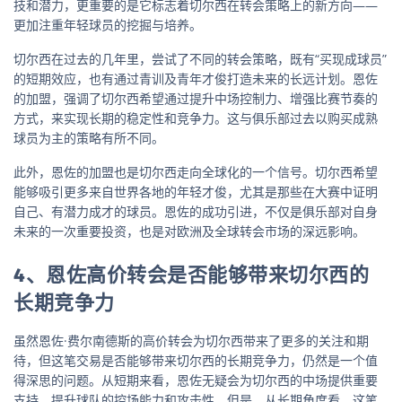
技和潜力，更重要的是它标志着切尔西在转会策略上的新方向——
更加注重年轻球员的挖掘与培养。
切尔西在过去的几年里，尝试了不同的转会策略，既有“买现成球员”
的短期效应，也有通过青训及青年才俊打造未来的长远计划。恩佐
的加盟，强调了切尔西希望通过提升中场控制力、增强比赛节奏的
方式，来实现长期的稳定性和竞争力。这与俱乐部过去以购买成熟
球员为主的策略有所不同。
此外，恩佐的加盟也是切尔西走向全球化的一个信号。切尔西希望
能够吸引更多来自世界各地的年轻才俊，尤其是那些在大赛中证明
自己、有潜力成才的球员。恩佐的成功引进，不仅是俱乐部对自身
未来的一次重要投资，也是对欧洲及全球转会市场的深远影响。
4、恩佐高价转会是否能够带来切尔西的
长期竞争力
虽然恩佐·费尔南德斯的高价转会为切尔西带来了更多的关注和期
待，但这笔交易是否能够带来切尔西的长期竞争力，仍然是一个值
得深思的问题。从短期来看，恩佐无疑会为切尔西的中场提供重要
支持，提升球队的控场能力和攻击性。但是，从长期角度看，这笔