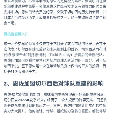
未来发展潜力。尽管本菲卡对恩佐的定价极为高昂，但切尔西在俱
乐部重建过程中急需一名像恩佐这样既有技术又有领导力的球员来
支撑中场。恩佐的转会费创纪录，突破了切尔西的历史转会费，并
且成为当时英超历史上最昂贵的签约之一，这一举动震动了整个转
会市场。
竞技宝官网入口
这一高价交易的意义不仅仅在于它打破了转会市场的纪录，更在于
它代表了切尔西在球队重建和未来规划上的雄心。切尔西从阿布时
代的“豪掷千金”到托德·博利（Todd Boehly）接管后的全新战略，
恩佐的加盟可以看作是博利为切尔西注入新活力的一部分。对于切
尔西来说，签下恩佐是一次在年轻球员身上做出的巨大的投资，目
标是打造长期竞争力。
2、恩佐加盟切尔西后对球队重建的影响
恩佐·费尔南德斯的加盟，意味着切尔西将迎来一场新的重建风暴。
切尔西自2022年夏季以来，经历了一轮大规模的阵容更迭，而恩佐
则是球队重建计划的核心之一。首先，恩佐的加盟让切尔西的中场
实力大大提升，他的控球、传球、组织能力及防守意图，都使得球