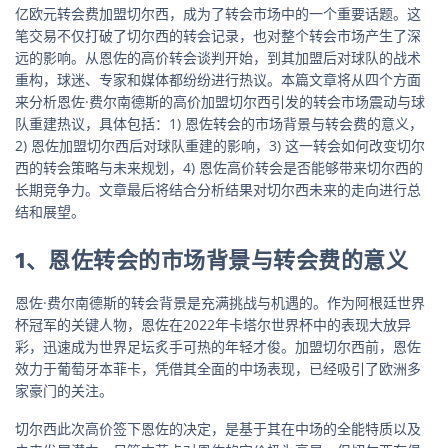
亿欧元转会费加盟切尔西，成为了转会市场中的一个重要话题。这
笔交易不仅打破了切尔西的转会记录，也对整个转会市场产生了深
远的影响。从恩佐的高价转会谈判开始，到其加盟后对球队的战术
重构，球迷、专家和媒体都纷纷进行热议。本篇文章将从四个方面
来分析恩佐·费尔南德斯的高价加盟切尔西引发的转会市场震动与球
队重建热议，具体包括：1) 恩佐转会的市场背景与转会费的意义，
2) 恩佐加盟切尔西后对球队重建的影响，3) 这一转会如何改变切尔
西的转会策略与未来规划，4) 恩佐高价转会是否能够带来切尔西的
长期竞争力。文章最后将结合分析结果对切尔西未来的走向进行总
结和展望。
1、恩佐转会的市场背景与转会费的意义
恩佐·费尔南德斯的转会背景是充满挑战与机遇的。作为阿根廷世界
杯冠军的关键人物，恩佐在2022年卡塔尔世界杯中的表现大放异
彩，迅速成为世界足坛炙手可热的年轻才俊。加盟切尔西前，恩佐
效力于葡萄牙本菲卡，凭借其全面的中场表现，已经吸引了欧洲多
家豪门的关注。
切尔西此次高价签下恩佐的决定，是基于其在中场的全能特质以及