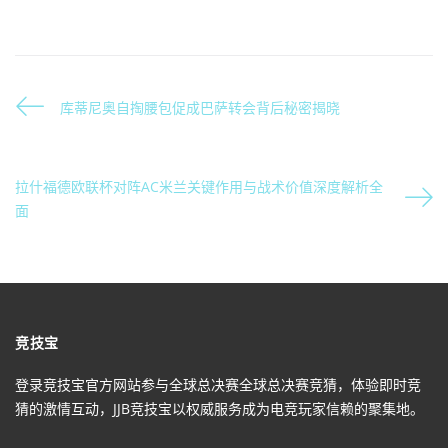
库蒂尼奥自掏腰包促成巴萨转会背后秘密揭晓
拉什福德欧联杯对阵AC米兰关键作用与战术价值深度解析全
面
竞技宝
登录竞技宝官方网站参与全球总决赛全球总决赛竞猜，体验即时竞
猜的激情互动，JJB竞技宝以权威服务成为电竞玩家信赖的聚集地。