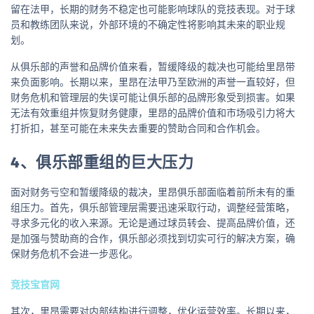
留在法甲，长期的财务不稳定也可能影响球队的竞技表现。对于球
员和教练团队来说，外部环境的不确定性将影响其未来的职业规
划。
从俱乐部的声誉和品牌价值来看，暂缓降级的裁决也可能给里昂带
来负面影响。长期以来，里昂在法甲乃至欧洲的声誉一直较好，但
财务危机和管理层的失误可能让俱乐部的品牌形象受到损害。如果
无法有效重组并恢复财务健康，里昂的品牌价值和市场吸引力将大
打折扣，甚至可能在未来失去重要的赞助合同和合作机会。
4、俱乐部重组的巨大压力
面对财务亏空和暂缓降级的裁决，里昂俱乐部面临着前所未有的重
组压力。首先，俱乐部管理层需要迅速采取行动，调整经营策略，
寻求多元化的收入来源。无论是通过球员转会、提高品牌价值，还
是加强与赞助商的合作，俱乐部必须找到切实可行的解决方案，确
保财务危机不会进一步恶化。
竞技宝官网
其次，里昂需要对内部结构进行调整，优化运营效率。长期以来，