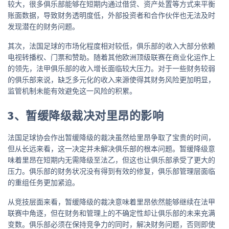
较大，很多俱乐部能够在短期内通过借贷、资产处置等方式来平衡
账面数据，导致财务透明度低，外部投资者和合作伙伴也无法及时
发现潜在的财务问题。
其次，法国足球的市场化程度相对较低，俱乐部的收入大部分依赖
电视转播权、门票和赞助。随着其他欧洲顶级联赛在商业化运作上
的领先，法甲俱乐部的收入增长面临较大压力。对于一些财务较弱
的俱乐部来说，缺乏多元化的收入来源使得其财务风险更加明显，
监管机制未能有效避免这一风险的积累。
3、暂缓降级裁决对里昂的影响
法国足球协会作出暂缓降级的裁决虽然给里昂争取了宝贵的时间，
但从长远来看，这一决定并未解决俱乐部的根本问题。暂缓降级意
味着里昂在短期内无需降级至法乙，但这也让俱乐部承受了更大的
压力。俱乐部的财务状况没有得到有效的修复，俱乐部管理层面临
的重组任务更加紧迫。
从竞技层面来看，暂缓降级的裁决意味着里昂依然能够继续在法甲
联赛中角逐，但在财务和管理上的不确定性却让俱乐部的未来充满
变数。俱乐部必须在保持竞争力的同时，解决财务问题，否则即使