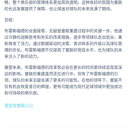
畅，整个俱乐部的管理体系更加高效透明。这种良好的氛围为曼联
的长远发展提供了保障，也让球迷对球队的未来充满了期待。
总结：
布雷斯福德的全面接管，无疑是曼联重建过程中的关键一步。他通
过冷静的战略思考和务实的改革措施，逐步带领球队走出低谷，重
新焕发了活力。通过数据驱动的决策、青训体系的升级以及球队管
理的优化，布雷斯福德不仅提高了曼联的竞技水平，也为球队的未
来注入了新的动力。
展望未来，布雷斯福德的改革势必会在更长的时间里持续显现其深
远的影响。曼联的重建虽然还在进行中，但有了布雷斯福德的引
领，球队的未来无疑充满了更多的可能性。在他的领导下，曼联不
仅有机会恢复昔日的辉煌，更有可能成为现代足球领域中更加成功
和可持续的俱乐部。
竞技宝官网入口