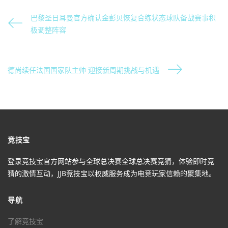
巴黎圣日耳曼官方确认金彭贝恢复合练状态球队备战赛事积
极调整阵容
德尚续任法国国家队主帅 迎接新周期挑战与机遇
竞技宝
登录竞技宝官方网站参与全球总决赛全球总决赛竞猜，体验即时竞
猜的激情互动，JJB竞技宝以权威服务成为电竞玩家信赖的聚集地。
导航
了解竞技宝