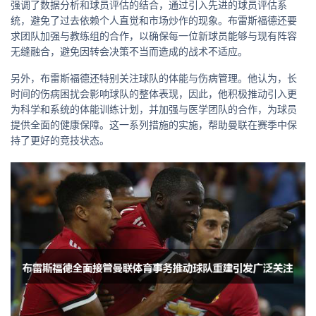
强调了数据分析和球员评估的结合，通过引入先进的球员评估系
统，避免了过去依赖个人直觉和市场炒作的现象。布雷斯福德还要
求团队加强与教练组的合作，以确保每一位新球员能够与现有阵容
无缝融合，避免因转会决策不当而造成的战术不适应。
另外，布雷斯福德还特别关注球队的体能与伤病管理。他认为，长
时间的伤病困扰会影响球队的整体表现，因此，他积极推动引入更
为科学和系统的体能训练计划，并加强与医学团队的合作，为球员
提供全面的健康保障。这一系列措施的实施，帮助曼联在赛季中保
持了更好的竞技状态。