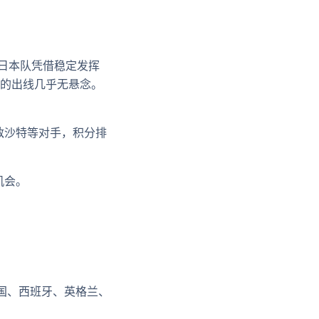
。日本队凭借稳定发挥
队的出线几乎无悬念。
敌沙特等对手，积分排
机会。
国、西班牙、英格兰、