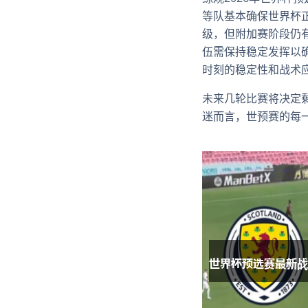
等队基本确保世界杯
级，但附加赛阶段仍
伍需保持稳定发挥以
时刻的稳定性和战术
未来几轮比赛将决定
迷而言，世预赛的每