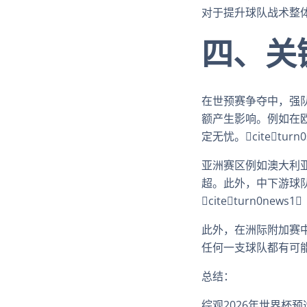
对于提升球队战术整体性提
四、关
在世预赛争夺中，强
额产生影响。例如在
定无忧。citeturn0
亚洲赛区例如澳大利
超。此外，中下游球
citeturn0news1
此外，在洲际附加赛
任何一支球队都有可能通过
总结：
综观2026年世界杯