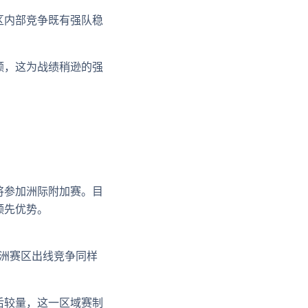
区内部竞争既有强队稳
额，这为战绩稍逊的强
将参加洲际附加赛。目
领先优势。
洲赛区出线竞争同样
后较量，这一区域赛制