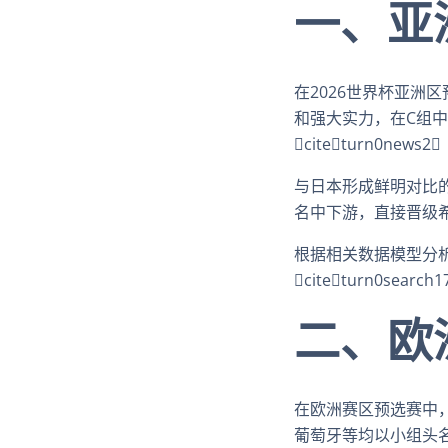
一、亚
在2026世界杯亚洲
和强大实力，在C组
citeturn0news2
与日本形成鲜明对比
名中下游，直接晋级希望渺茫
根据相关数据模型分
citeturn0search1
二、欧
在欧洲赛区预选赛中，
葡萄牙等均以小组头名身份