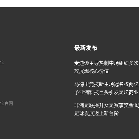
最新发布
宝
麦迪逊主导热刺中场组织多次
攻展现核心价值
马德里竞技新主场冠名权两亿
予亚洲科技巨头引发足坛商业
宝官网
非洲足联提升女足赛事奖金 
足球发展迈上新台阶