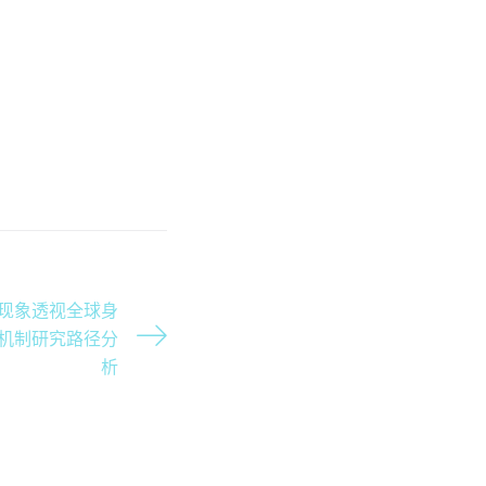
现象透视全球身
机制研究路径分
析