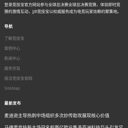
登录竞技宝官方网站参与全球总决赛全球总决赛竞猜，体验即时竞
猜的激情互动，JJB竞技宝以权威服务成为电竞玩家信赖的聚集地。
导航
了解竞技宝
案例中心
新闻中心
服务宗旨
接洽竞技宝官网
SiteMap
最新发布
麦迪逊主导热刺中场组织多次妙传助攻展现核心价值
马德里竞技新主场冠名权两亿欧元售予亚洲科技巨头引发足