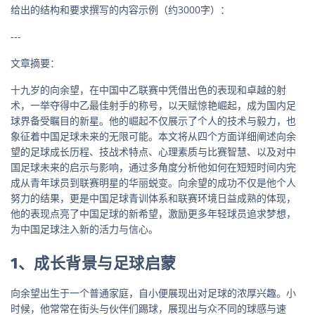
给出的结构和要求撰写的内容示例（约3000字）：
---
文章摘要：
十九岁的向余望，在中国中乙联赛中凭借出色的表现和卓越的射
术，一举夺得中乙最佳射手的称号，以天赋惊艳崛起，成为国内足
球界备受瞩目的新星。他的崛起不仅展示了个人的技术与毅力，也
象征着中国足球未来的无限可能。本文将从四个方面详细阐述向余
望的足球成长历程、技战术特点、心理素质与比赛智慧、以及对中
国足球未来的启示与影响，通过多角度分析他如何在短短时间内完
成从青年球员到联赛明星的华丽蜕变。向余望的成功不仅是他个人
努力的结果，更是中国足球青训体系和联赛环境日益成熟的体现，
他的表现点亮了中国足球的新希望，激励更多年轻球员追求梦想，
为中国足球注入新的活力与信心。
1、成长背景与足球启蒙
向余望出生于一个普通家庭，自小便展现出对足球的浓厚兴趣。小
时候，他常常在街头与伙伴们踢球，展现出与众不同的球感与速