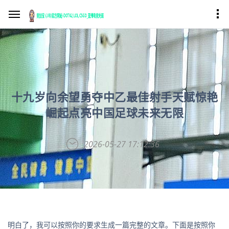
十九岁向余望勇夺中乙最佳射手天赋惊艳
崛起点亮中国足球未来无限
2026-05-27 17:12:36
明白了，我可以按照你的要求生成一篇完整的文章。下面是按照你