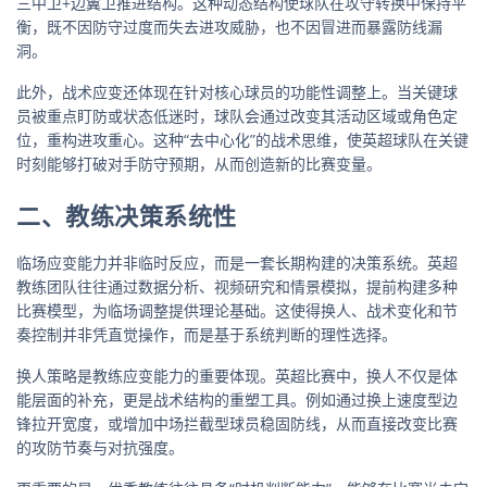
三中卫+边翼卫推进结构。这种动态结构使球队在攻守转换中保持平
衡，既不因防守过度而失去进攻威胁，也不因冒进而暴露防线漏
洞。
此外，战术应变还体现在针对核心球员的功能性调整上。当关键球
员被重点盯防或状态低迷时，球队会通过改变其活动区域或角色定
位，重构进攻重心。这种“去中心化”的战术思维，使英超球队在关键
时刻能够打破对手防守预期，从而创造新的比赛变量。
二、教练决策系统性
临场应变能力并非临时反应，而是一套长期构建的决策系统。英超
教练团队往往通过数据分析、视频研究和情景模拟，提前构建多种
比赛模型，为临场调整提供理论基础。这使得换人、战术变化和节
奏控制并非凭直觉操作，而是基于系统判断的理性选择。
换人策略是教练应变能力的重要体现。英超比赛中，换人不仅是体
能层面的补充，更是战术结构的重塑工具。例如通过换上速度型边
锋拉开宽度，或增加中场拦截型球员稳固防线，从而直接改变比赛
的攻防节奏与对抗强度。