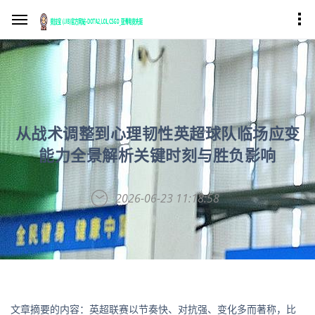
从战术调整到心理韧性英超球队临场应变
能力全景解析关键时刻与胜负影响
2026-06-23 11:18:58
文章摘要的内容：英超联赛以节奏快、对抗强、变化多而著称，比