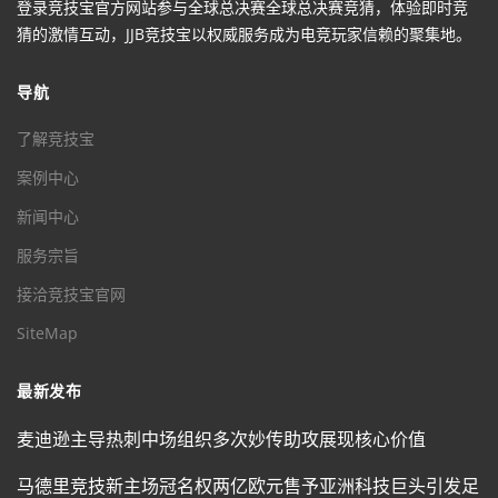
登录竞技宝官方网站参与全球总决赛全球总决赛竞猜，体验即时竞
猜的激情互动，JJB竞技宝以权威服务成为电竞玩家信赖的聚集地。
导航
了解竞技宝
案例中心
新闻中心
服务宗旨
接洽竞技宝官网
SiteMap
最新发布
麦迪逊主导热刺中场组织多次妙传助攻展现核心价值
马德里竞技新主场冠名权两亿欧元售予亚洲科技巨头引发足