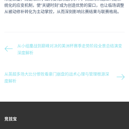
统化的应变机制，使“关键时刻”成为创造优势的窗口，也让临场调整
从被动修补转化为主动掌控，从而深刻影响比赛结果与联赛格局。
从小组鏖战到巅峰对决的美洲杯赛季走势阶段全景总结演变
深度解析
从英超多场大比分惨败看豪门崩盘的战术心理与管理根源深
度解析
竞技宝