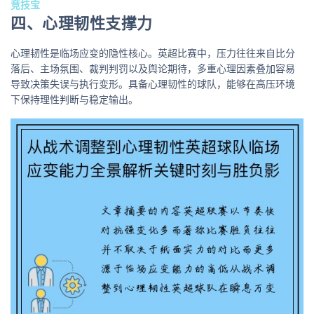
竞技宝
四、心理韧性支撑力
心理韧性是临场应变的隐性核心。英超比赛中，压力往往来自比分
落后、主场氛围、裁判判罚以及舆论期待，多重心理因素叠加容易
导致决策失误与执行变形。具备心理韧性的球队，能够在高压环境
下保持理性判断与稳定输出。