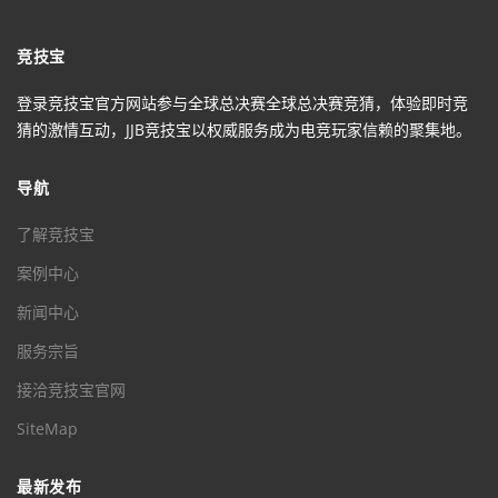
竞技宝
登录竞技宝官方网站参与全球总决赛全球总决赛竞猜，体验即时竞
猜的激情互动，JJB竞技宝以权威服务成为电竞玩家信赖的聚集地。
导航
了解竞技宝
案例中心
新闻中心
服务宗旨
接洽竞技宝官网
SiteMap
最新发布