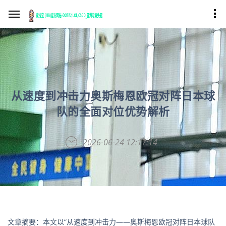
从速度到冲击力奥斯梅恩欧冠对阵日本球
队的全面对位优势解析
2026-06-24 12:17:14
文章摘要：本文以“从速度到冲击力——奥斯梅恩欧冠对阵日本球队