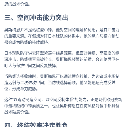
恩的战术价值。
三、空间冲击能力突出
奥斯梅恩并不是站桩型中锋，他对空间的理解和利用，是其冲击力
的重要来源。在假想对阵日本球队的体系中，他的纵向与横向移动
都会成为防线的持续威胁。
日本球队防守讲究阵型紧凑与线条距离，但面对持续、高强度的纵
深冲击，防线很容易被拉长。奥斯梅恩频繁的前插，会迫使后卫在
盯人与保护空间之间反复抉择。
当防线选择收缩时，奥斯梅恩可以通过横向拉扯，为边锋或中场制
造远射与二次进攻空间；当防线选择前顶，他又能迅速完成反越
位，形成单刀威胁。
这种“以跑动制造空间、以空间反制体系”的能力，正是现代欧冠赛场
中最稀缺的中锋素质之一，也让奥斯梅恩在任何风格对位中都具备
战术破局价值。
四、终结效率决定胜负