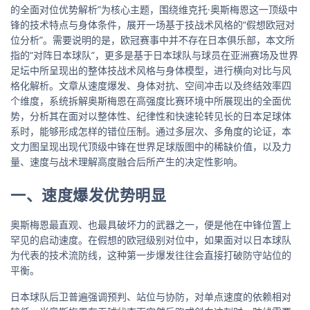
的全面对位优势解析”为核心主题，围绕维克托·奥斯梅恩这一顶级中
锋的技术特点与身体条件，展开一场基于技战术风格的“假想欧冠对
位分析”。需要说明的是，欧冠赛事中并不存在日本俱乐部，本文所
指的“对阵日本球队”，更多是基于日本球队与球员在亚洲赛场及世界
足坛中所呈现出的整体技战术风格与身体模型，进行横向对比与风
格化解析。文章从速度爆发、身体对抗、空间冲击以及终结效率四
个维度，系统拆解奥斯梅恩在高强度比赛环境中所展现出的全面优
势，分析其在面对以整体性、纪律性和快速轮转见长的日本足球体
系时，能够形成怎样的错位压制。通过多层次、多角度的论证，本
文力图呈现出现代顶级中锋在世界足球版图中的稀缺价值，以及力
量、速度与战术理解高度融合后所产生的决定性影响。
一、速度爆发优势明显
奥斯梅恩最直观、也最具破坏力的武器之一，便是他在中锋位置上
罕见的启动速度。在假想的欧冠级别对位中，如果面对以日本球队
为代表的技术流防线，这种第一步爆发往往会直接打破防守站位的
平衡。
日本球队后卫普遍强调预判、站位与协防，对单点速度的依赖相对