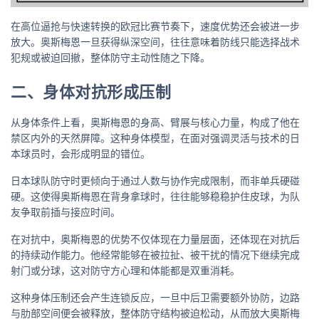
在高位逼抢与快速转换的欧冠比赛节奏下，速度优势还会被进一步
放大。奥斯梅恩一旦获得纵深空间，往往意味着防线只能选择战术
犯规或被迫回撤，整体防守主动性随之下降。
二、身体对抗形成压制
从身体条件上看，奥斯梅恩的身高、臂展与核心力量，构成了他在
禁区内外的天然屏障。这种身体模型，在面对强调灵活与技术的日
本球员时，会形成明显的错位。
日本球队防守时更倾向于通过人数与协作完成限制，而非单兵硬碰
硬。这使得奥斯梅恩在背身拿球时，往往能够稳稳护住皮球，为队
友争取前插与接应时间。
在对抗中，奥斯梅恩的优势不仅体现在力量层面，还体现在对抗后
的持续动作能力。他经常能够在被拉扯、被干扰的情况下继续完成
射门或分球，这对防守方心理和体能都是双重消耗。
这种身体压制还会产生连锁反应，一旦中后卫需要额外协防，边路
与肋部空间便会被释放，整体防守结构被迫松动，从而放大奥斯梅