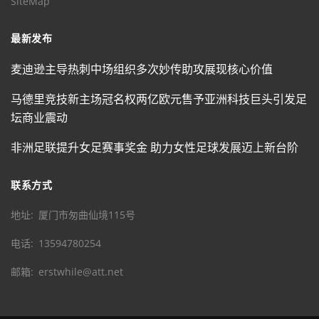
SiteMap
最新发布
麦迪逊主导热刺中场组织多次妙传助攻展现核心价值
马德里竞技新主场冠名权两亿欧元售予亚洲科技巨头引发足
坛商业震动
非洲足联提升女足赛事奖金 助力女性足球发展迈上新台阶
联系方式
地址
厦门市匆曲仙境115号
电话
13594780254
邮箱
erstwhile@att.net