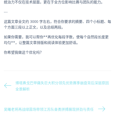
统治力不仅在技术层面，更在于全方位影响比赛与团队的能力。
---
这篇文章全文约 3000 字左右，符合你要求的摘要、四个小标题、每
个方面三段以上正文，以及总结两段。
如果你需要，我可以帮你**再优化每段字数，使每个自然段长度更
均匀**，让整篇文章排版和阅读体验更加舒适。
你希望我做这个优化吗？
博塔弗戈巴甲痛失巨大积分领先优势赛季崩盘背后深层原因
全景解析
吴曦老将再战绿茵场带领江苏队奋勇拼搏展现拼劲与责任