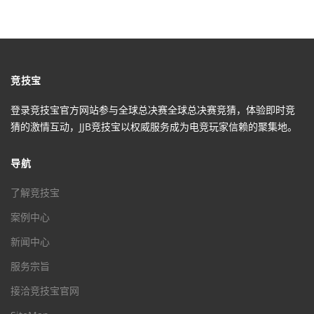
竞技宝
登录竞技宝官方网站参与全球总决赛全球总决赛竞猜，体验即时竞
猜的激情互动，JJB竞技宝以权威服务成为电竞玩家信赖的聚集地。
导航
了解竞技宝
案例中心
新闻中心
服务宗旨
接洽竞技宝官网