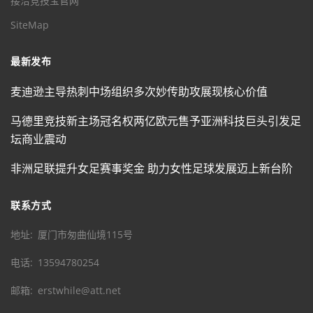
接洽竞技宝官网
SiteMap
最新发布
麦迪逊主导热刺中场组织多次妙传助攻展现核心价值
马德里竞技新主场冠名权两亿欧元售予亚洲科技巨头引发足
坛商业震动
非洲足联提升女足赛事奖金 助力女性足球发展迈上新台阶
联系方式
地址
厦门市匆曲仙境115号
电话
13594780254
邮箱
erstwhile@att.net