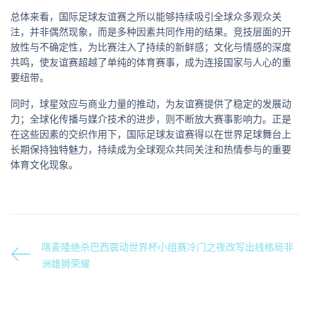
总体来看，国际足球友谊赛之所以能够持续吸引全球众多观众关
注，并非偶然现象，而是多种因素共同作用的结果。竞技层面的开
放性与不确定性，为比赛注入了持续的新鲜感；文化与情感的深度
共鸣，使友谊赛超越了单纯的体育赛事，成为连接国家与人心的重
要纽带。
同时，球星效应与商业力量的推动，为友谊赛提供了稳定的发展动
力；全球化传播与媒介技术的进步，则不断放大赛事影响力。正是
在这些因素的交织作用下，国际足球友谊赛得以在世界足球舞台上
长期保持独特魅力，持续成为全球观众共同关注和热情参与的重要
体育文化现象。
喀麦隆绝杀巴西震动世界杯小组赛冷门之夜改写出线格局非
洲雄狮荣耀