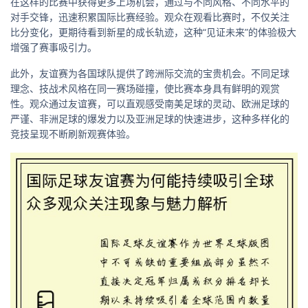
在这样的比赛中获得更多上场机会，通过与不同风格、不同水平的
对手交锋，迅速积累国际比赛经验。观众在观看比赛时，不仅关注
比分变化，更期待看到新星的成长轨迹，这种“见证未来”的体验极大
增强了赛事吸引力。
此外，友谊赛为各国球队提供了跨洲际交流的宝贵机会。不同足球
理念、技战术风格在同一赛场碰撞，使比赛本身具有鲜明的观赏
性。观众通过友谊赛，可以直观感受南美足球的灵动、欧洲足球的
严谨、非洲足球的爆发力以及亚洲足球的快速进步，这种多样化的
竞技呈现不断刷新观赛体验。