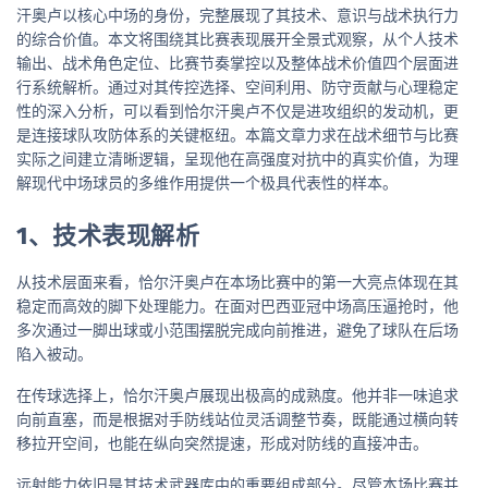
汗奥卢以核心中场的身份，完整展现了其技术、意识与战术执行力
的综合价值。本文将围绕其比赛表现展开全景式观察，从个人技术
输出、战术角色定位、比赛节奏掌控以及整体战术价值四个层面进
行系统解析。通过对其传控选择、空间利用、防守贡献与心理稳定
性的深入分析，可以看到恰尔汗奥卢不仅是进攻组织的发动机，更
是连接球队攻防体系的关键枢纽。本篇文章力求在战术细节与比赛
实际之间建立清晰逻辑，呈现他在高强度对抗中的真实价值，为理
解现代中场球员的多维作用提供一个极具代表性的样本。
1、技术表现解析
从技术层面来看，恰尔汗奥卢在本场比赛中的第一大亮点体现在其
稳定而高效的脚下处理能力。在面对巴西亚冠中场高压逼抢时，他
多次通过一脚出球或小范围摆脱完成向前推进，避免了球队在后场
陷入被动。
在传球选择上，恰尔汗奥卢展现出极高的成熟度。他并非一味追求
向前直塞，而是根据对手防线站位灵活调整节奏，既能通过横向转
移拉开空间，也能在纵向突然提速，形成对防线的直接冲击。
远射能力依旧是其技术武器库中的重要组成部分。尽管本场比赛并