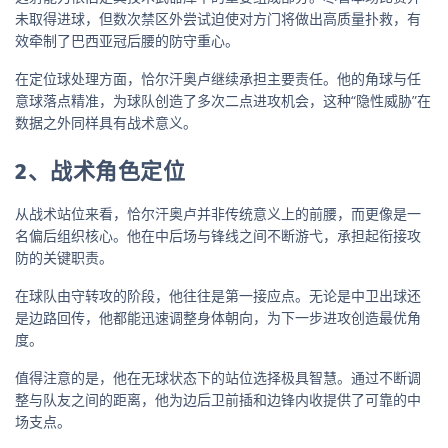
未取得进球，但数次禁区外尝试迫使对方门将做出高质量扑救，有
效牵制了巴西亚冠后腰的防守重心。
在定位球处理方面，恰尔汗奥卢继续承担主要责任。他的角球与任
意球落点精准，为球队创造了多次二点进攻机会，这种“隐性威胁”在
数据之外同样具有战术意义。
2、战术角色定位
从战术站位来看，恰尔汗奥卢并非传统意义上的前腰，而更像是一
名偏后组织核心。他在中后场与锋线之间不断游弋，承担起衔接攻
防的关键职责。
在球队由守转攻的阶段，他往往是第一接应点。无论是中卫出球还
是边路回传，他都能迅速调整身体朝向，为下一步进攻创造最优角
度。
值得注意的是，他在无球状态下的站位选择极具智慧。通过不断调
整与队友之间的距离，他为边后卫前插和边锋内收提供了可靠的中
场支点。