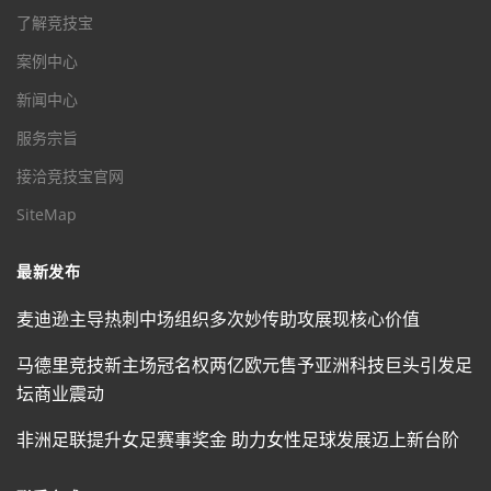
了解竞技宝
案例中心
新闻中心
服务宗旨
接洽竞技宝官网
SiteMap
最新发布
麦迪逊主导热刺中场组织多次妙传助攻展现核心价值
马德里竞技新主场冠名权两亿欧元售予亚洲科技巨头引发足
坛商业震动
非洲足联提升女足赛事奖金 助力女性足球发展迈上新台阶