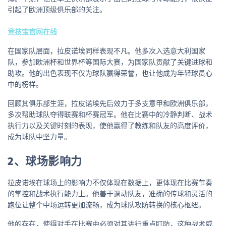
引起了欧洲顶级俱乐部的关注。
竞技宝官网在线
在国家队层面，拉皮诺埃同样表现不凡。他多次入选意大利国家
队，参加欧洲杯和世界杯等国际大赛，为国家队贡献了关键进球和
助攻。他的出色表现不仅为球队赢得荣誉，也让他成为年轻球员心
中的榜样。
回顾其俱乐部生涯，拉皮诺埃先后效力于多支意甲和欧洲俱乐部，
多次帮助球队夺得联赛和杯赛冠军。他在比赛中的冷静判断、战术
执行力以及关键时刻的表现，使他赢得了教练和队友的高度评价，
成为球队中坚力量。
2、球场影响力
拉皮诺埃在球场上的影响力不仅体现在数据上，更体现在比赛节奏
的掌控和战术执行能力上。他善于调动队友，准确的传球和灵活的
跑位让整个中场运转更加流畅，成为球队攻防转换的核心枢纽。
他的存在，使得对手在比赛中必须对其进行重点盯防，这种战术威