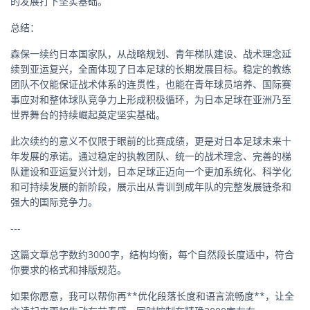
的发展打下坚实基础。
总结：
森保一续约日本国家队，从战略规划、青年梯队建设、战术理念延
续到亚运复兴，全面体现了日本足球的长期发展目标。稳定的教练
团队不仅能保证战术体系的连贯性，也能在青年球员培养、国际赛
事应对和整体球队竞争力上形成积极循环，为日本足球在亚洲乃至
世界舞台的持续崛起奠定坚实基础。
此次续约的意义不仅限于眼前的比赛成绩，更是对日本足球未来十
年发展的承诺。通过稳定的执教团队、统一的战术理念、完善的梯
队建设和亚运复兴计划，日本足球正迈向一个更加系统化、科学化
和可持续发展的新阶段，展示出从青训到成年队的完整发展链条和
强大的国际竞争力。
---
这篇文章总字数约3000字，结构均衡，每个自然段长度适中，符合
你要求的格式和排版规范。
如果你愿意，我可以帮你再**优化段落长度和语言流畅度**，让全