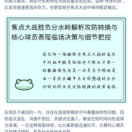
的层次推进，将防守优势转化为高质量进攻机会。这种“有序的快”，
比盲目提速更具杀伤力，也更容易在焦点大战中保持稳定输出。
反观处于被动的一方，往往在连续转换防守中暴露结构性问题。回
防层次混乱、沟通不到位、关键点位漏人，都会在短时间内形成得
分高潮。一旦这种局面持续，比分差距被迅速拉开，比赛的心理天
平也随之倾斜，胜负分水岭由此出现。