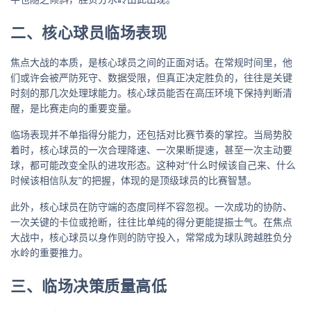
二、核心球员临场表现
焦点大战的本质，是核心球员之间的正面对话。在常规时间里，他
们或许会被严防死守、数据受限，但真正决定胜负的，往往是关键
时刻的那几次处理球能力。核心球员能否在高压环境下保持判断清
醒，是比赛走向的重要变量。
临场表现并不单指得分能力，还包括对比赛节奏的掌控。当局势胶
着时，核心球员的一次合理降速、一次果断提速，甚至一次主动要
球，都可能改变全队的进攻形态。这种对“什么时候该自己来、什么
时候该相信队友”的把握，体现的是顶级球员的比赛智慧。
此外，核心球员在防守端的态度同样不容忽视。一次成功的协防、
一次关键的卡位或抢断，往往比单纯的得分更能提振士气。在焦点
大战中，核心球员以身作则的防守投入，常常成为球队跨越胜负分
水岭的重要推力。
三、临场决策质量高低