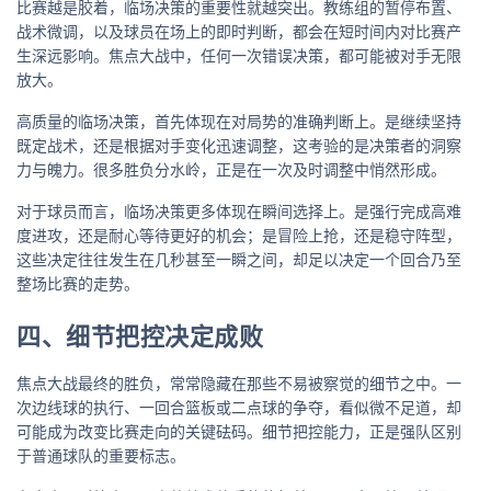
比赛越是胶着，临场决策的重要性就越突出。教练组的暂停布置、
战术微调，以及球员在场上的即时判断，都会在短时间内对比赛产
生深远影响。焦点大战中，任何一次错误决策，都可能被对手无限
放大。
高质量的临场决策，首先体现在对局势的准确判断上。是继续坚持
既定战术，还是根据对手变化迅速调整，这考验的是决策者的洞察
力与魄力。很多胜负分水岭，正是在一次及时调整中悄然形成。
对于球员而言，临场决策更多体现在瞬间选择上。是强行完成高难
度进攻，还是耐心等待更好的机会；是冒险上抢，还是稳守阵型，
这些决定往往发生在几秒甚至一瞬之间，却足以决定一个回合乃至
整场比赛的走势。
四、细节把控决定成败
焦点大战最终的胜负，常常隐藏在那些不易被察觉的细节之中。一
次边线球的执行、一回合篮板或二点球的争夺，看似微不足道，却
可能成为改变比赛走向的关键砝码。细节把控能力，正是强队区别
于普通球队的重要标志。