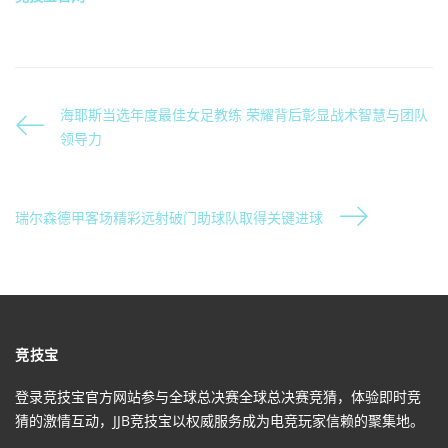
海耶斯当选年度最佳女足教练 荣耀背后彰显战术智慧与团队
领导力
瑞尔森德甲客场精彩远射破门助球队取得关键进球
竞技宝
登录竞技宝官方网站参与全球总决赛全球总决赛竞猜，体验即时竞
猜的激情互动，JJB竞技宝以权威服务成为电竞玩家信赖的聚集地。