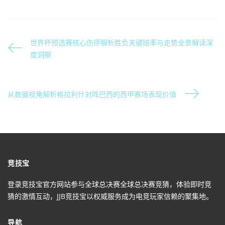
世界杯预选赛核心伤停解析胜负关键赔率与走势全景解读深
度洞察
从数据视角解析格拉利什对阵巴西的西甲赛场表现价值
竞技宝
登录竞技宝官方网站参与全球总决赛全球总决赛竞猜，体验即时竞
猜的激情互动，JJB竞技宝以权威服务成为电竞玩家信赖的聚集地。
导航