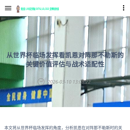
从世界杯临场发挥看凯恩对阵那不勒斯的
关键价值评估与战术适配性
2026-03-10 13:08:22
本文将从世界杯临场发挥的角度，分析凯恩在对阵那不勒斯时的关