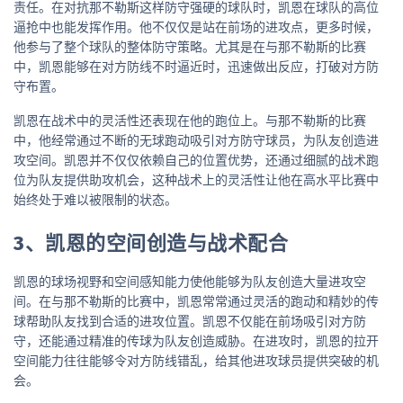
责任。在对抗那不勒斯这样防守强硬的球队时，凯恩在球队的高位
逼抢中也能发挥作用。他不仅仅是站在前场的进攻点，更多时候，
他参与了整个球队的整体防守策略。尤其是在与那不勒斯的比赛
中，凯恩能够在对方防线不时逼近时，迅速做出反应，打破对方防
守布置。
凯恩在战术中的灵活性还表现在他的跑位上。与那不勒斯的比赛
中，他经常通过不断的无球跑动吸引对方防守球员，为队友创造进
攻空间。凯恩并不仅仅依赖自己的位置优势，还通过细腻的战术跑
位为队友提供助攻机会，这种战术上的灵活性让他在高水平比赛中
始终处于难以被限制的状态。
3、凯恩的空间创造与战术配合
凯恩的球场视野和空间感知能力使他能够为队友创造大量进攻空
间。在与那不勒斯的比赛中，凯恩常常通过灵活的跑动和精妙的传
球帮助队友找到合适的进攻位置。凯恩不仅能在前场吸引对方防
守，还能通过精准的传球为队友创造威胁。在进攻时，凯恩的拉开
空间能力往往能够令对方防线错乱，给其他进攻球员提供突破的机
会。