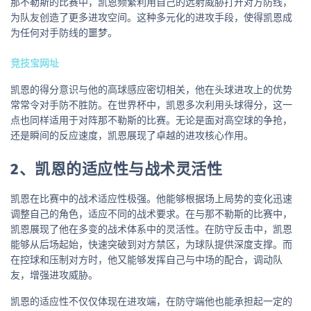
那不勒斯的比赛中，凯恩频繁利用自己的远射威胁打开对方防线，
为队友创造了更多进攻空间。这种多元化的进攻手段，使得凯恩成
为任何对手防线的噩梦。
竞技宝网址
凯恩的得分意识与他的高球感应密切相关，他在头球进攻上的优势
常常令对手防不胜防。在世界杯中，凯恩多次利用头球得分，这一
点也同样适用于对阵那不勒斯的比赛。无论是面对高空球的争抢，
还是瞬间的反应速度，凯恩展现了卓越的进攻核心作用。
2、凯恩的适应性与战术灵活性
凯恩在比赛中的战术适应性极强。他能够根据场上局势的变化迅速
调整自己的角色，适应不同的战术要求。在与那不勒斯的比赛中，
凯恩展现了他在多变的战术体系中的灵活性。在防守反击中，凯恩
能够从后场起始，快速突破到对方禁区，为球队提供深度支撑。而
在控球和压制对方时，他又能够发挥自己与中场的配合，调动队
友，增强进攻威胁。
凯恩的适应性不仅仅体现在进攻端，在防守端他也能承担起一定的