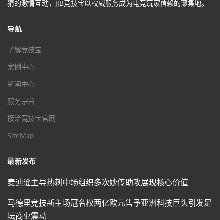
猜的激情互动，JJB竞技宝以权威服务成为电竞玩家信赖的聚集地。
导航
了解竞技宝
案例中心
新闻中心
服务宗旨
接洽竞技宝官网
SiteMap
最新发布
麦迪逊主导热刺中场组织多次妙传助攻展现核心价值
马德里竞技新主场冠名权两亿欧元售予亚洲科技巨头引发足
坛商业震动