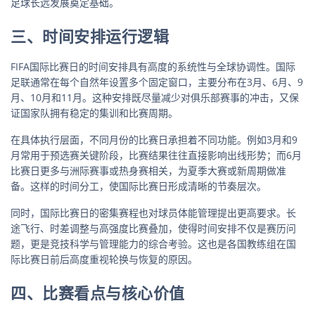
足球长远发展奠定基础。
三、时间安排运行逻辑
FIFA国际比赛日的时间安排具有高度的系统性与全球协调性。国际
足联通常在每个自然年设置多个固定窗口，主要分布在3月、6月、9
月、10月和11月。这种安排既尽量减少对俱乐部赛事的冲击，又保
证国家队拥有稳定的集训和比赛周期。
在具体执行层面，不同月份的比赛日承担着不同功能。例如3月和9
月常用于预选赛关键阶段，比赛结果往往直接影响出线形势；而6月
比赛日更多与洲际赛事或热身赛相关，为夏季大赛或新周期做准
备。这样的时间分工，使国际比赛日形成清晰的节奏层次。
同时，国际比赛日的密集赛程也对球员体能管理提出更高要求。长
途飞行、时差调整与高强度比赛叠加，使得时间安排不仅是赛历问
题，更是竞技科学与管理能力的综合考验。这也是各国教练组在国
际比赛日前后高度重视轮换与恢复的原因。
四、比赛看点与核心价值