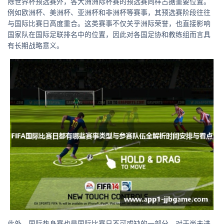
除世界杯预选赛外，各大洲洲际杯赛的预选赛同样占据重要位置。
例如欧洲杯、美洲杯、亚洲杯和非洲杯等赛事，其预选赛阶段往往
与国际比赛日高度重合。这类赛事不仅关乎洲际荣誉，也直接影响
国家队在国际足联排名中的位置，因此对各国足协和教练组而言具
有长期战略意义。
此外，国际热身赛也是国际比赛日不可或缺的一部分。对于尚未进