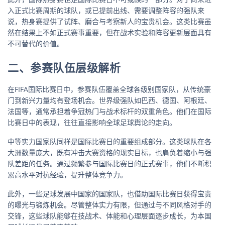
入正式比赛周期的球队，或已提前出线、需要调整阵容的强队来
说，热身赛提供了试阵、磨合与考察新人的宝贵机会。这类比赛虽
然在结果上不如正式赛事重要，但在战术实验和阵容更新层面具有
不可替代的价值。
二、参赛队伍层级解析
在FIFA国际比赛日中，参赛队伍覆盖全球各级别国家队，从传统豪
门到新兴力量均有登场机会。世界级强队如巴西、德国、阿根廷、
法国等，通常承担着争冠热门与战术标杆的双重角色。他们在国际
比赛日中的表现，往往直接影响全球足球舆论的走向。
中等实力国家队同样是国际比赛日的重要组成部分。这类球队在各
大洲数量庞大，既有冲击大赛资格的现实目标，也肩负着缩小与强
队差距的任务。通过频繁参与国际比赛日的正式赛事，他们不断积
累高水平对抗经验，提升整体竞争力。
此外，一些足球发展中国家的国家队，也借助国际比赛日获得宝贵
的曝光与锻炼机会。尽管整体实力有限，但通过与不同风格对手的
交锋，这些球队能够在技战术、体能和心理层面逐步成长，为本国