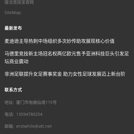
接洽竞技宝官网
SiteMap
最新发布
麦迪逊主导热刺中场组织多次妙传助攻展现核心价值
马德里竞技新主场冠名权两亿欧元售予亚洲科技巨头引发足
坛商业震动
非洲足联提升女足赛事奖金 助力女性足球发展迈上新台阶
联系方式
地址
厦门市匆曲仙境115号
电话
13594780254
邮箱
erstwhile@att.net