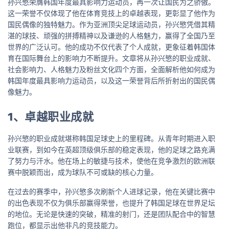
孙兴慜荣膺韩国年度最具影响力运动员，再一次让国民为之骄傲。
这一荣誉不仅体现了他在体育竞技上的卓越表现，更彰显了他作为
国民偶像的独特魅力。作为亚洲顶尖足球运动员，孙兴慜凭借其精
湛的球技、顽强的拼搏精神以及谦逊的人格魅力，赢得了全国乃至
世界的广泛认可。他的成功不仅代表了个人成就，更象征着韩国体
育在国际舞台上的影响力不断提升。文章将从孙兴慜的职业成就、
社会影响力、人格魅力及粉丝文化四个方面，全面解析他如何成为
韩国年度最具影响力运动员，以及这一荣誉背后所折射出的国民偶
像魅力。
1、卓越职业成就
孙兴慜的职业成就堪称韩国足球史上的里程碑。从青年时期进入职
业联赛，到如今在英超顶级俱乐部的稳定表现，他的足球之路充满
了努力与汗水。他在场上的敏捷与技术，使他在竞争激烈的欧洲联
赛中脱颖而出，成为球队不可或缺的核心力量。
在过去的赛季中，孙兴慜多次刷新个人进球记录，他在关键比赛中
的出色表现不仅为俱乐部赢得荣誉，也提升了韩国足球在世界足坛
的地位。无论是快速的突破，精准的射门，还是团队配合中的智慧
跑位，都显示出他非凡的竞技能力。