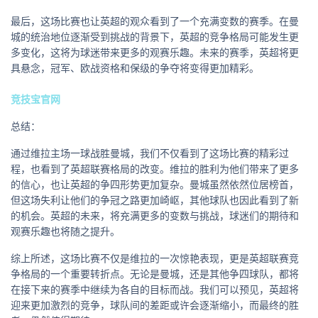
最后，这场比赛也让英超的观众看到了一个充满变数的赛季。在曼
城的统治地位逐渐受到挑战的背景下，英超的竞争格局可能发生更
多变化，这将为球迷带来更多的观赛乐趣。未来的赛季，英超将更
具悬念，冠军、欧战资格和保级的争夺将变得更加精彩。
竞技宝官网
总结：
通过维拉主场一球战胜曼城，我们不仅看到了这场比赛的精彩过
程，也看到了英超联赛格局的改变。维拉的胜利为他们带来了更多
的信心，也让英超的争四形势更加复杂。曼城虽然依然位居榜首，
但这场失利让他们的争冠之路更加崎岖，其他球队也因此看到了新
的机会。英超的未来，将充满更多的变数与挑战，球迷们的期待和
观赛乐趣也将随之提升。
综上所述，这场比赛不仅是维拉的一次惊艳表现，更是英超联赛竞
争格局的一个重要转折点。无论是曼城，还是其他争四球队，都将
在接下来的赛季中继续为各自的目标而战。我们可以预见，英超将
迎来更加激烈的竞争，球队间的差距或许会逐渐缩小，而最终的胜