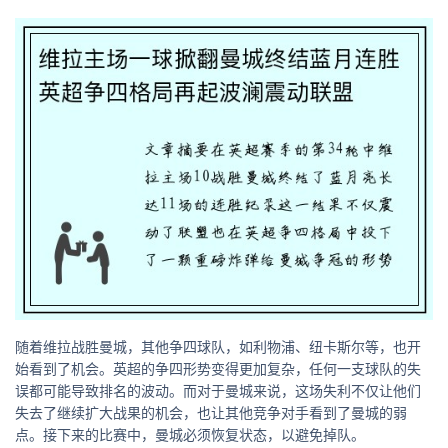
随着维拉战胜曼城，其他争四球队，如利物浦、纽卡斯尔等，也开
始看到了机会。英超的争四形势变得更加复杂，任何一支球队的失
误都可能导致排名的波动。而对于曼城来说，这场失利不仅让他们
失去了继续扩大战果的机会，也让其他竞争对手看到了曼城的弱
点。接下来的比赛中，曼城必须恢复状态，以避免掉队。