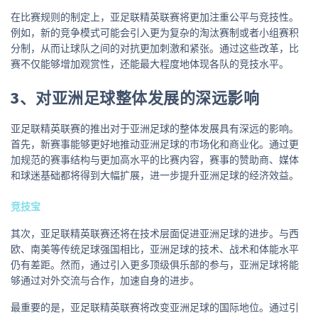
在比赛规则的制定上，亚足联精英联赛将更加注重公平与竞技性。
例如，新的竞争模式可能会引入更为复杂的淘汰赛制或者小组赛积
分制，从而让球队之间的对抗更加刺激和紧张。通过这些改革，比
赛不仅能够增加观赏性，还能最大程度地体现各队的竞技水平。
3、对亚洲足球整体发展的深远影响
亚足联精英联赛的推出对于亚洲足球的整体发展具有深远的影响。
首先，新赛事能够更好地推动亚洲足球的市场化和商业化。通过更
加规范的赛事结构与更加高水平的比赛内容，赛事的赞助商、媒体
和球迷基础都将得到大幅扩展，进一步提升亚洲足球的经济效益。
竞技宝
其次，亚足联精英联赛还将在技术层面促进亚洲足球的进步。与西
欧、南美等传统足球强国相比，亚洲足球的技术、战术和体能水平
仍有差距。然而，通过引入更多顶级俱乐部的参与，亚洲足球将能
够通过对外交流与合作，加速自身的进步。
最重要的是，亚足联精英联赛将改变亚洲足球的国际地位。通过引