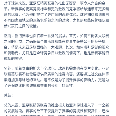
对于球迷来说，亚足联精英联赛的推出无疑是一项令人兴奋的变
革。新赛事的更高竞技标准和更为激烈的竞争将给球迷带来更多精
彩的比赛，也为他们提供了更广阔的观赛体验。球迷期待看到来自
不同国家和地区的顶级俱乐部之间的对决，尤其是那些传统强队和
新兴豪门之间的较量。
然而，新的赛事也面临着一系列的挑战。首先，如何平衡各大联赛
之间的利益，并确保每个俱乐部都能在赛事中获得公平的竞争机
会，将是未来亚足联面临的一大难题。其次，如何吸引足够的观众
和赞助商，尤其是在全球竞争日益激烈的情况下，也是新赛事能否
成功的关键。
另外，随着赛事的扩大与全球化，球迷的需求也在发生变化。亚足
联精英联赛不仅需要提供高质量的比赛内容，还要通过社交媒体等
渠道加强与球迷的互动。这不仅是为了提升赛事的影响力，更是为
了确保球迷的忠诚度和赛事的长期可持续性。
总结：
总的来说，亚足联精英联赛的推出标志着亚洲足球进入了一个全新
的发展阶段。赛事的改革不仅提升了赛事的竞技性和观赏性，还推