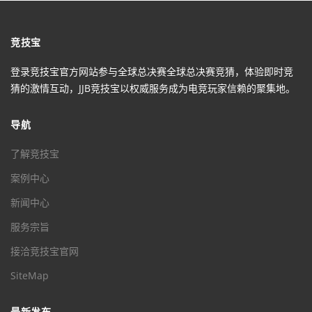
竞技宝
登录竞技宝官方网站参与全球总决赛全球总决赛竞猜，体验即时竞
猜的激情互动，JJB竞技宝以权威服务成为电竞玩家信赖的聚集地。
导航
了解竞技宝
案例中心
新闻中心
服务宗旨
接洽竞技宝官网
SiteMap