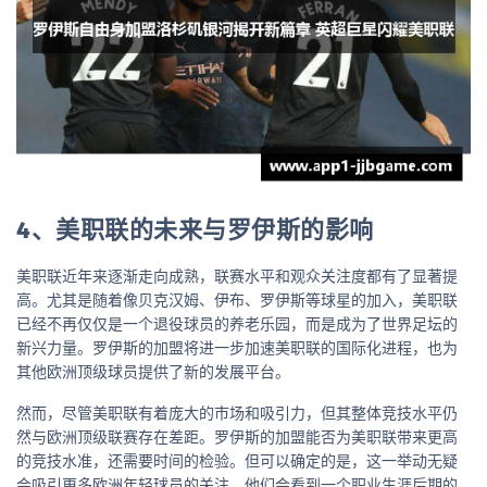
4、美职联的未来与罗伊斯的影响
美职联近年来逐渐走向成熟，联赛水平和观众关注度都有了显著提
高。尤其是随着像贝克汉姆、伊布、罗伊斯等球星的加入，美职联
已经不再仅仅是一个退役球员的养老乐园，而是成为了世界足坛的
新兴力量。罗伊斯的加盟将进一步加速美职联的国际化进程，也为
其他欧洲顶级球员提供了新的发展平台。
然而，尽管美职联有着庞大的市场和吸引力，但其整体竞技水平仍
然与欧洲顶级联赛存在差距。罗伊斯的加盟能否为美职联带来更高
的竞技水准，还需要时间的检验。但可以确定的是，这一举动无疑
会吸引更多欧洲年轻球员的关注，他们会看到一个职业生涯后期的