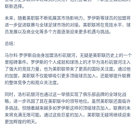
崭新选择。
未来，随着美职联不断拓展其市场影响力，罗伊斯等球员的加盟将
进一步促进联赛与全球足球市场的对接。美职联将在竞技水平、球
员发展以及商业化等多个方面逐渐迎来更多机遇与挑战。
总结：
马尔科·罗伊斯自由身加盟洛杉矶银河，无疑是美职联历史上的一个
里程碑事件。罗伊斯的个人成就和球场上的才华为洛杉矶银河注入
了强大的竞技力量，也为美职联带来了更高的国际关注度。通过他
的加盟，美职联不仅能够吸引更多顶级球员加入，还能够提升联赛
的整体竞争力和观众关注度。
同时，洛杉矶银河也通过这一举措实现了俱乐部品牌的全球化战
略，进一步巩固了其在美职联中的领导地位。虽然美职联还面临许
多挑战，但随着越来越多如罗伊斯这样的顶级球员加入，联赛的未
来将充满无限可能。通过这些巨星的加入，美职联无疑将继续迎来
更加辉煌的明天。