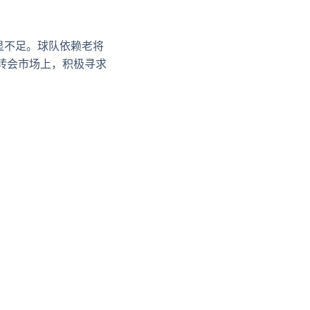
显不足。球队依赖老将
转会市场上，积极寻求