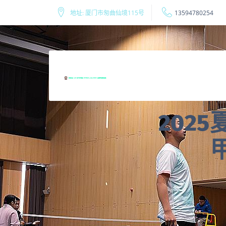
地址: 厦门市匆曲仙境115号
13594780254
202