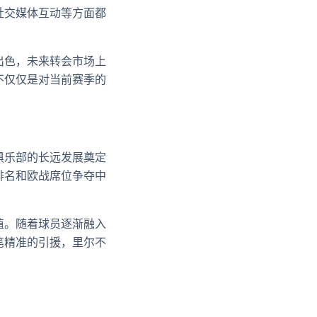
社交媒体互动等方面都
出色，未来转会市场上
不仅仅是对当前赛季的
俱乐部的长远发展奠定
排名和欧战席位争夺中
值。随着球员逐渐融入
笔精准的引援，里尔不