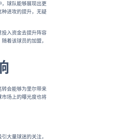
中，球队能够展现出更
这种进攻的提升，无疑
意投入资金去提升阵容
。随着该球员的加盟，
响
笔转会能够为里尔带来
球市场上的曝光度也将
。
吸引大量球迷的关注，