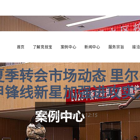
首页
了解竞技宝
案例中心
新闻中心
服务宗旨
接
5夏季转会市场动态 里
甲锋线新星加强进攻实
2026-05-18 11:12:15