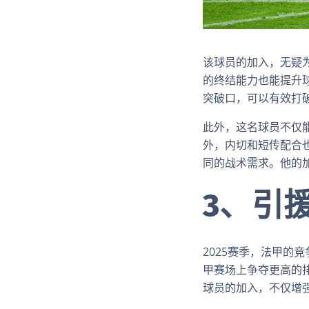
该球员的加入，无疑
的终结能力也能提升
突破口，可以有效打
此外，这名球员不仅
外，内切和短传配合
同的战术需求。他的
3、引
2025赛季，法甲的
甲赛场上争夺更高的
球员的加入，不仅增