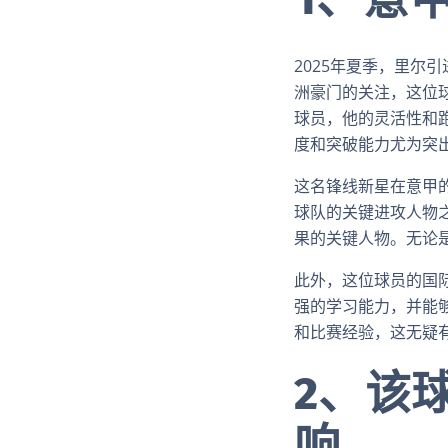
2025年夏季，里尔
洲豪门的关注，这位
球员，他的灵活性和
度和突破能力尤为突
这名锋线新星在意甲
球队的关键进攻人物
果的关键人物。无论
此外，这位球员的国
强的学习能力，并能
和比赛经验，这无疑
2、该
响