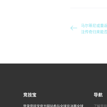
马尔蒂尼或重
注传奇归来能
竞技宝
导航
登录竞技宝官方网站参与全球总决赛全球
了解竞技