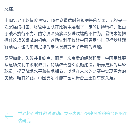
总结：
中国男足主场惜败沙特，18强赛最后时刻被绝杀的结果，无疑是一
次沉痛的打击。尽管中国队在比赛中展现了一定的拼搏精神，但由
于战术执行不力、防守漏洞频繁以及进攻端的不作为，最终未能把
握住这场关键战的机会。这场失利不仅让中国男足与世界杯梦想渐
行渐远，也为中国足球的未来发展提出了严峻的课题。
尽管如此，失败并非终点，而是一次宝贵的经验积累。中国足球要
从这场失利中汲取教训，持续改善基础设施建设，培养更多的年轻
球员，提高战术水平和技术细节，以期在未来的比赛中实现更大的
突破。唯有如此，中国男足才能在国际舞台上重新崭露头角。
世界杯连续作战对运动员竞技表现与健康风险的综合影响评
估研究