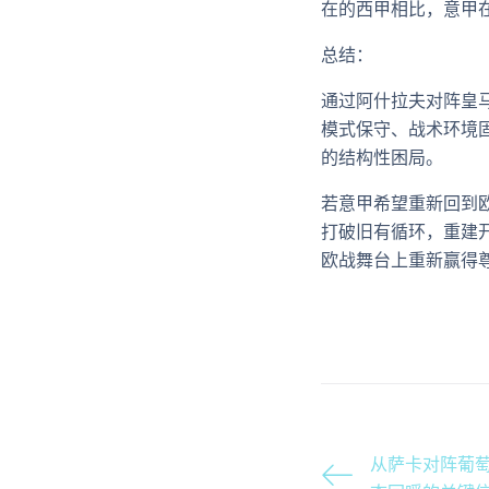
在的西甲相比，意甲
总结：
通过阿什拉夫对阵皇
模式保守、战术环境
的结构性困局。
若意甲希望重新回到
打破旧有循环，重建
欧战舞台上重新赢得
从萨卡对阵葡