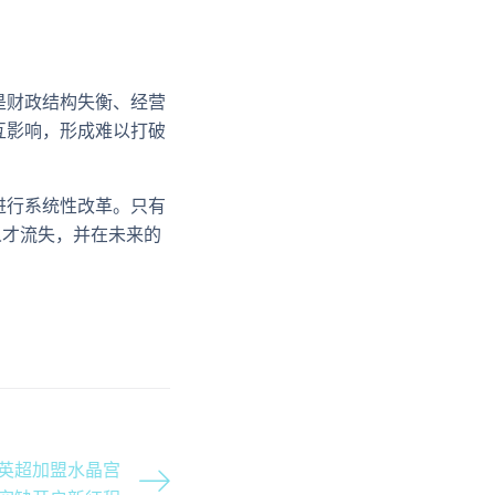
。
是财政结构失衡、经营
互影响，形成难以打破
进行系统性改革。只有
人才流失，并在未来的
返英超加盟水晶宫