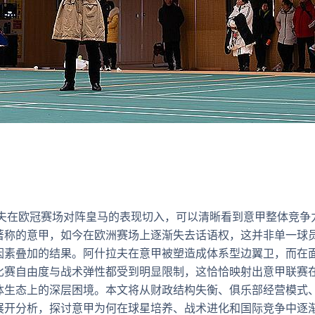
拉夫在欧冠赛场对阵皇马的表现切入，可以清晰看到意甲整体竞争
著称的意甲，如今在欧洲赛场上逐渐失去话语权，这并非单一球
因素叠加的结果。阿什拉夫在意甲被塑造成体系型边翼卫，而在
比赛自由度与战术弹性都受到明显限制，这恰恰映射出意甲联赛
体生态上的深层困境。本文将从财政结构失衡、俱乐部经营模式
展开分析，探讨意甲为何在球星培养、战术进化和国际竞争中逐