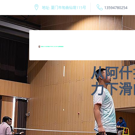
地址: 厦门市匆曲仙境115号
13594780254
从阿什
力下滑