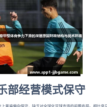
乐部经营模式保守
念上普遍偏向保守，缺乏对全球化足球市场的前瞻布局。相比皇