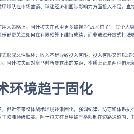
意甲球队在市场营销、球迷经济和国际影响力方面投入不足，直
在用人策略上。阿什拉夫在意甲更多被视为“战术棋子”，其个人
俱乐部更关注如何在有限预算下维持成绩，而非通过开放式打法
模式形成恶性循环：收入不足导致投入有限，投入有限又难以取
力。阿什拉夫面对皇马时所暴露出的差距，本质上正是两种俱乐
术环境趋于固化
名，但近年来整体战术环境逐渐固化，强调纪律、防守和体系执
后于欧洲顶级联赛。阿什拉夫在意甲被严格限制在边路通道内，