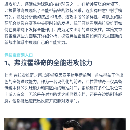
进攻能力，逐渐成为球队的核心球员之一。在新帅莫塔的带领下，
弗拉霍维奇展现出了全能型前锋的独特风采，逐步稳居意甲射手榜
前列。通过分析他的技战术特点、进攻手段的多样性、与队友的默
契配合以及在赛季中关键时刻的发挥，我们可以看到弗拉霍维奇如
何在莫塔麾下发挥全能作用，成为尤文图斯的进攻支柱。本篇文章
将围绕这些方面展开详细分析，探索弗拉霍维奇如何在尤文图斯的
新战术体系中展现自己的全能实力。
竞技宝官网入口
1、弗拉霍维奇的全能进攻能力
杜尚·弗拉霍维奇之所以能够稳居意甲射手榜前列，首先得益于他出
色的全能进攻能力。作为一名现代化的前锋，弗拉霍维奇不仅具备
传统中锋的头球能力和禁区内的精准射门，更能够在多个进攻位置
上游刃有余。无论是在对方防线之间寻找空档，还是在边路制造威
胁，他都能迅速做出反应并威胁对方球门。