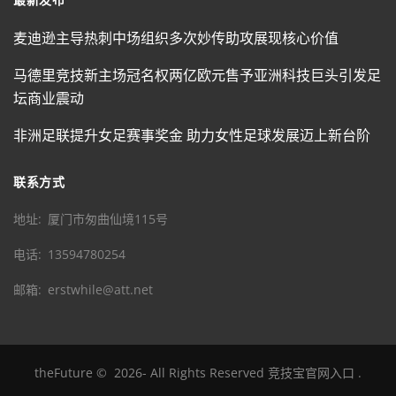
最新发布
麦迪逊主导热刺中场组织多次妙传助攻展现核心价值
马德里竞技新主场冠名权两亿欧元售予亚洲科技巨头引发足
坛商业震动
非洲足联提升女足赛事奖金 助力女性足球发展迈上新台阶
联系方式
地址
厦门市匆曲仙境115号
电话
13594780254
邮箱
erstwhile@att.net
theFuture
©
2026
- All Rights Reserved
竞技宝官网入口
.