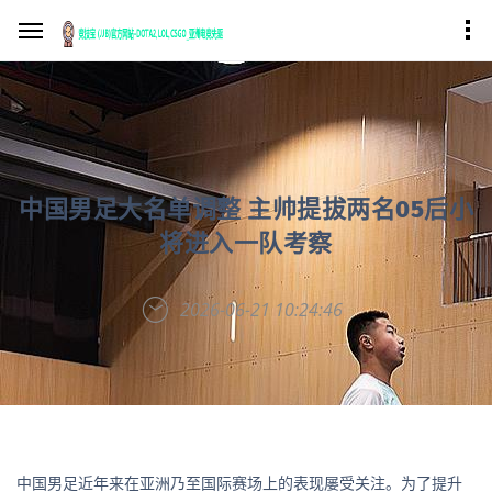
中国男足大名单调整 主帅提拔两名05后小
将进入一队考察
2026-06-21 10:24:46
中国男足近年来在亚洲乃至国际赛场上的表现屡受关注。为了提升