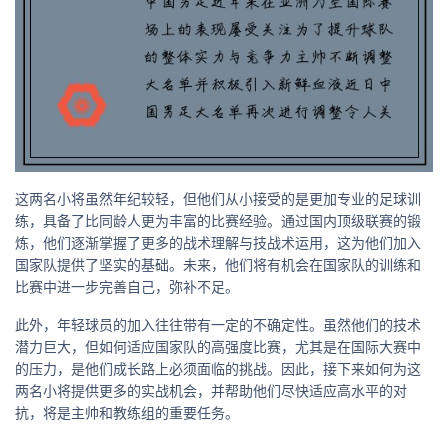
这两名小将虽然年纪较轻，但他们从小接受的是更加专业的足球训
练，具备了比同龄人更为丰富的比赛经验。通过国内顶级联赛的锻
炼，他们逐渐掌握了更多的战术理解与技战术运用，这为他们加入
国家队提供了坚实的基础。未来，他们将有机会在国家队的训练和
比赛中进一步完善自己，弥补不足。
此外，年轻球员的加入往往带有一定的不确定性。虽然他们的技术
潜力巨大，但如何适应国家队的高强度比赛，尤其是在国际大赛中
的压力，是他们成长路上必须面临的挑战。因此，接下来如何为这
两名小将提供更多的实战机会，并帮助他们尽快适应高水平的对
抗，将是主帅和教练组的重要任务。