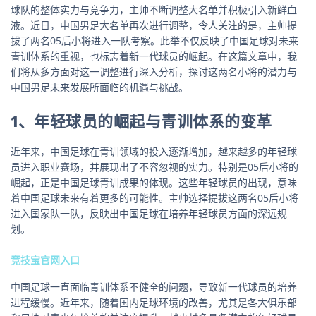
球队的整体实力与竞争力，主帅不断调整大名单并积极引入新鲜血
液。近日，中国男足大名单再次进行调整，令人关注的是，主帅提
拔了两名05后小将进入一队考察。此举不仅反映了中国足球对未来
青训体系的重视，也标志着新一代球员的崛起。在这篇文章中，我
们将从多方面对这一调整进行深入分析，探讨这两名小将的潜力与
中国男足未来发展所面临的机遇与挑战。
1、年轻球员的崛起与青训体系的变革
近年来，中国足球在青训领域的投入逐渐增加，越来越多的年轻球
员进入职业赛场，并展现出了不容忽视的实力。特别是05后小将的
崛起，正是中国足球青训成果的体现。这些年轻球员的出现，意味
着中国足球未来有着更多的可能性。主帅选择提拔这两名05后小将
进入国家队一队，反映出中国足球在培养年轻球员方面的深远规
划。
竞技宝官网入口
中国足球一直面临青训体系不健全的问题，导致新一代球员的培养
进程缓慢。近年来，随着国内足球环境的改善，尤其是各大俱乐部