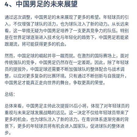
4、中国男足的未来展望
通过这次调整，中国男足的未来展现了更多的希望。年轻球员的引
入，不仅增强了球队的活力，也为球队注入了新的动力。从长远来
看，这一举措无疑为中国男足培养了一支更具竞争力的队伍。特别
是在世界足球逐渐进入技术化与年轻化的趋势下，中国男足若能紧
跟潮流，将可能获得更多的机会。
然而，中国足球的崛起并非一蹴而就。在激烈的国际赛场上，面对
传统强队的竞争，中国男足仍然存在一定差距。因此，除了年轻球
员的提拔外，中国足球还需要不断加强球队的整体配合与战术调
整，以应对更多复杂的比赛环境。只有通过不断创新与自我提升，
中国男足才能真正走向世界的舞台，争取更高的荣誉。
总结：
总体来看，中国男足主帅此次提拔05后小将，体现了对年轻球员的
重视与未来足球发展战略的远见。这一决定不仅给年轻球员带来了
更多的机会，也为球队注入了新的活力。在青训体系逐渐完善的背
景下，更多的年轻球员将有机会进入国家队，促进球队的整体进
步。