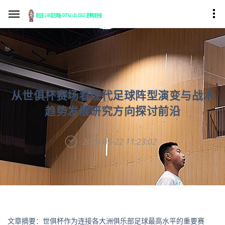
从世俱杯赛场看现代足球阵型演变与战术
趋势发展研究方向探讨前沿
2026-06-22 11:23:02
文章摘要：世俱杯作为连接各大洲俱乐部足球最高水平的重要赛