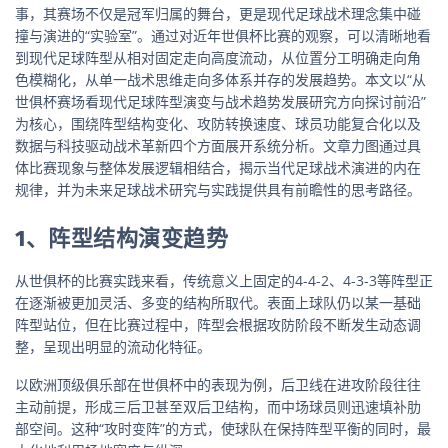
事，其赛场不仅是冠军归属的舞台，更是现代足球战术理念集中碰
撞与演进的“实验室”。通过对近年世俱杯比赛的观察，可以清晰地看
到现代足球阵型从相对固定走向高度流动，从位置分工明确走向角
色模糊化，从单一战术思维走向多体系并存的发展趋势。本文以“从
世俱杯赛场看现代足球阵型演变与战术趋势发展研究方向探讨前沿”
为核心，围绕阵型结构变化、攻防转换速度、球员功能复合化以及
数据与科技驱动战术革新四个方面展开系统分析。文章力图通过具
体比赛现象与整体发展逻辑相结合，揭示当代足球战术演进的内在
规律，并为未来足球战术研究与实践提供具有前瞻性的思考路径。
1、阵型结构演变趋势
从世俱杯的比赛实践来看，传统意义上固定的4-4-2、4-3-3等阵型正
在逐渐被更加灵活、多变的结构所取代。表面上球队仍以某一基础
阵型站位，但在比赛过程中，阵型会根据攻防阶段不断发生动态调
整，呈现出明显的流动化特征。
以欧洲顶级俱乐部在世俱杯中的表现为例，后卫线在进攻阶段往往
主动前提，形成三后卫甚至双后卫结构，而中场球员则迅速填补肋
部空间。这种“攻时变阵”的方式，使球队在保持阵型平衡的同时，最