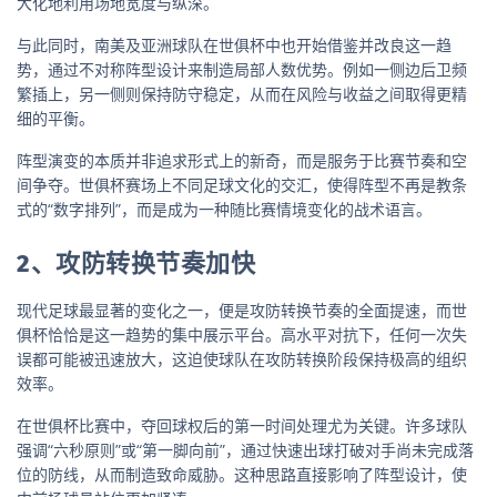
大化地利用场地宽度与纵深。
与此同时，南美及亚洲球队在世俱杯中也开始借鉴并改良这一趋
势，通过不对称阵型设计来制造局部人数优势。例如一侧边后卫频
繁插上，另一侧则保持防守稳定，从而在风险与收益之间取得更精
细的平衡。
阵型演变的本质并非追求形式上的新奇，而是服务于比赛节奏和空
间争夺。世俱杯赛场上不同足球文化的交汇，使得阵型不再是教条
式的“数字排列”，而是成为一种随比赛情境变化的战术语言。
2、攻防转换节奏加快
现代足球最显著的变化之一，便是攻防转换节奏的全面提速，而世
俱杯恰恰是这一趋势的集中展示平台。高水平对抗下，任何一次失
误都可能被迅速放大，这迫使球队在攻防转换阶段保持极高的组织
效率。
在世俱杯比赛中，夺回球权后的第一时间处理尤为关键。许多球队
强调“六秒原则”或“第一脚向前”，通过快速出球打破对手尚未完成落
位的防线，从而制造致命威胁。这种思路直接影响了阵型设计，使