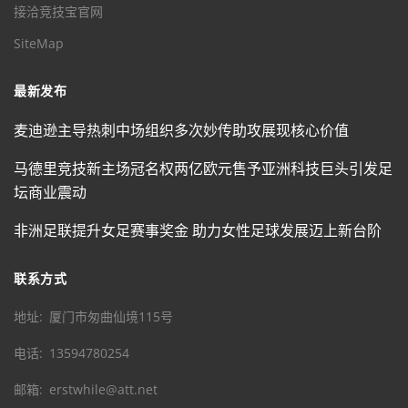
接洽竞技宝官网
SiteMap
最新发布
麦迪逊主导热刺中场组织多次妙传助攻展现核心价值
马德里竞技新主场冠名权两亿欧元售予亚洲科技巨头引发足
坛商业震动
非洲足联提升女足赛事奖金 助力女性足球发展迈上新台阶
联系方式
地址
厦门市匆曲仙境115号
电话
13594780254
邮箱
erstwhile@att.net