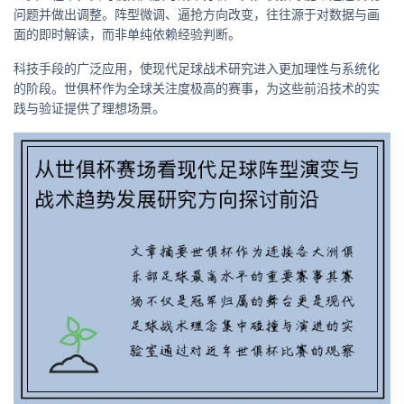
问题并做出调整。阵型微调、逼抢方向改变，往往源于对数据与画
面的即时解读，而非单纯依赖经验判断。
科技手段的广泛应用，使现代足球战术研究进入更加理性与系统化
的阶段。世俱杯作为全球关注度极高的赛事，为这些前沿技术的实
践与验证提供了理想场景。