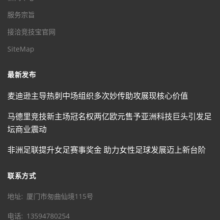
服务宗旨
接洽竞技宝官网
SiteMap
最新发布
麦迪逊主导热刺中场组织多次妙传助攻展现核心价值
马德里竞技新主场冠名权两亿欧元售予亚洲科技巨头引发足
坛商业震动
非洲足联提升女足赛事奖金 助力女性足球发展迈上新台阶
联系方式
地址
厦门市匆曲仙境115号
电话
13594780254