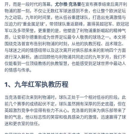
开，而是一段时代的落幕。
尤尔根·克洛普
在宣布赛季结束后离开利
物浦的那一刻，不仅让无数红军球迷感到不舍，也让整个欧洲足坛
为之动容。九年的时间里，他从低谷重建球队，打造出充满激情与
压迫力的“重金属足球”，带领球队重返巅峰，赢得英超冠军、欧冠冠
军以及多项荣誉。更重要的是，他塑造了利物浦重新崛起的精神气
质，让安菲尔德重新成为世界足坛最令人敬畏的球场之一。本文将
围绕克洛普宣布告别利物浦的时刻，从他的执教历程、战术理念、
与球迷之间的情感纽带以及这次离开对俱乐部未来的影响四个方面
进行深入解析。通过回顾他与利物浦共同走过的九年岁月，我们不
仅能看到一位顶级教练的执教智慧，也能感受到足球世界中最动人
的情感与传承。
1、九年红军执教历程
当克洛普初次来到利物浦时，球队正处于一个相对低谷的阶段。此
前几个赛季的成绩起伏不定，球队虽然拥有深厚的历史底蕴，但在
英超激烈竞争中显得有些力不从心。克洛普的到来为俱乐部带来了
新的气息，他以标志性的笑容和极具感染力的激情，迅速赢得了球
迷和更衣室的信任。