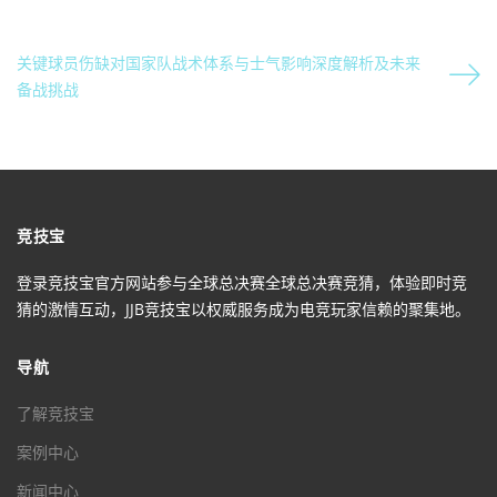
关键球员伤缺对国家队战术体系与士气影响深度解析及未来
备战挑战
竞技宝
登录竞技宝官方网站参与全球总决赛全球总决赛竞猜，体验即时竞
猜的激情互动，JJB竞技宝以权威服务成为电竞玩家信赖的聚集地。
导航
了解竞技宝
案例中心
新闻中心