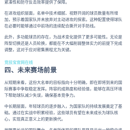
紧凑性和防守反击效率提供了保障。
在进攻组织层面，名单中技术细腻、视野开阔的球员数量有所增
加，预示着国家队并未放弃对主动进攻的探索。这种配置使得球队
在必要时能够通过中前场的连续配合撕开对手防线。
此外，多功能球员的存在，为战术变化提供了更多可能性。无论是
阵型切换还是人员轮换，都能在不大幅削弱整体实力的前提下完成
调整，这对于应对密集赛程尤为关键。
竞技宝官网在线
四、未来赛场前景
从短期来看，这份大名单的目标指向十分明确，即在即将到来的国
际赛事中争取稳定发挥。阵容的成熟度和经验值，能够在高压环境
下帮助球队减少失误，确保基本竞争力。
中长期层面，年轻球员的逐步融入，为国家队的持续发展奠定了基
础。通过在实战中积累经验，这些球员有望在未来成长为球队核
心，实现真正意义上的更新换代。
放眼更长远的国际舞台，名单所体现的建队思路显示出一种稳中求