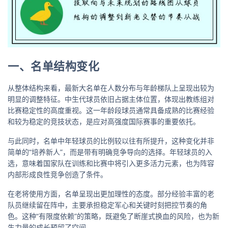
一、名单结构变化
从整体结构来看，最新大名单在人数分布与年龄梯队上呈现出较为
明显的调整特征。中生代球员依旧占据主体位置，体现出教练组对
比赛稳定性的高度重视。这一年龄段球员通常具备成熟的比赛经验
和较为稳定的竞技状态，是应对高强度国际赛事的重要依托。
与此同时，名单中年轻球员的比例较以往有所提升，这种变化并非
简单的“培养新人”，而是带有明确竞争导向的选择。年轻球员的入
选，意味着国家队在训练和比赛中将引入更多活力元素，也为阵容
内部形成良性竞争创造了条件。
在老将使用方面，名单呈现出更加理性的态度。部分经验丰富的老
队员继续留在阵中，主要承担稳定军心和关键时刻把控节奏的角
色。这种“有限度依赖”的策略，既避免了断崖式换血的风险，也为新
生力量的成长预留了空间。