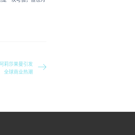
阿莉莎莱曼引发
全球商业热潮