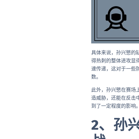
具体来说，孙兴慜的
得热刺的整体进攻显
速传递，这对于一些
数。
此外，孙兴慜在赛场
造威胁，还能在反击
到了一定程度的影响
2、孙