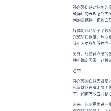
孙兴慜伤缺对热刺的
缺阵后的表现感到失
刺的高期待，但也凸
媒体对此也给予了较
兴慜早日恢复，球队
该引入更多能够独当
另外，尽管孙兴慜的
种不确定因素。这种
总结：
孙兴慜的伤缺无疑是
尽管球队在战术层面
下，如何有效应对核
未来，热刺需要进一
伤病挑战的能力，才