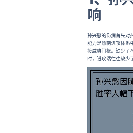
响
孙兴慜的伤病首先对
能力是热刺进攻体系
接威胁门框。缺少了
时，进攻端往往缺少了