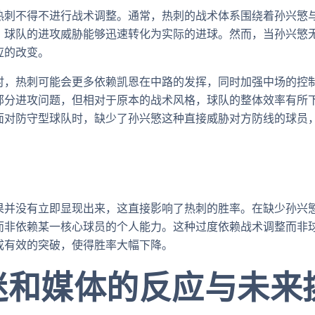
热刺不得不进行战术调整。通常，热刺的战术体系围绕着孙兴慜
，球队的进攻威胁能够迅速转化为实际的进球。然而，当孙兴慜
应的改变。
时，热刺可能会更多依赖凯恩在中路的发挥，同时加强中场的控
部分进攻问题，但相对于原本的战术风格，球队的整体效率有所
面对防守型球队时，缺少了孙兴慜这种直接威胁对方防线的球员
果并没有立即显现出来，这直接影响了热刺的胜率。在缺少孙兴
而非依赖某一核心球员的个人能力。这种过度依赖战术调整而非
成有效的突破，使得胜率大幅下降。
迷和媒体的反应与未来