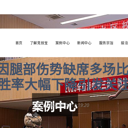
首页
了解竞技宝
案例中心
新闻中心
服务宗旨
接
因腿部伤势缺席多场比
胜率大幅下降引发关
2026-07-01 12:19:20