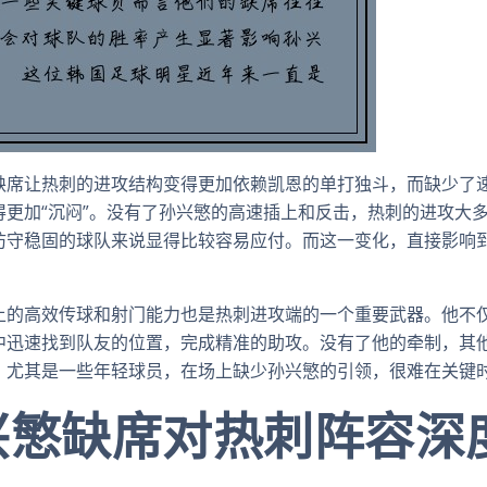
缺席让热刺的进攻结构变得更加依赖凯恩的单打独斗，而缺少了
得更加“沉闷”。没有了孙兴慜的高速插上和反击，热刺的进攻大
防守稳固的球队来说显得比较容易应付。而这一变化，直接影响
上的高效传球和射门能力也是热刺进攻端的一个重要武器。他不
中迅速找到队友的位置，完成精准的助攻。没有了他的牵制，其
。尤其是一些年轻球员，在场上缺少孙兴慜的引领，很难在关键
兴慜缺席对热刺阵容深