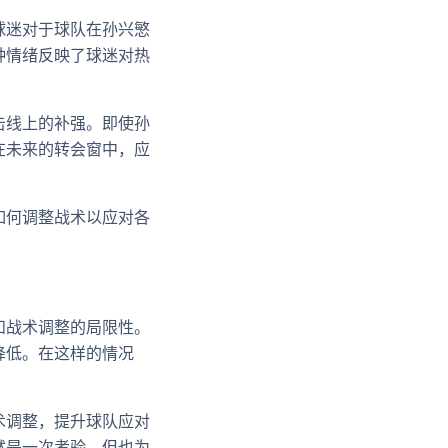
球迷对于球队在孙兴慜
种情绪反映了球迷对热
击线上的补强。即使孙
在未来的转会窗中，应
如何调整战术以应对各
和战术调整的局限性。
降低。在这样的情况
术调整，提升球队应对
然是一次考验，但也为