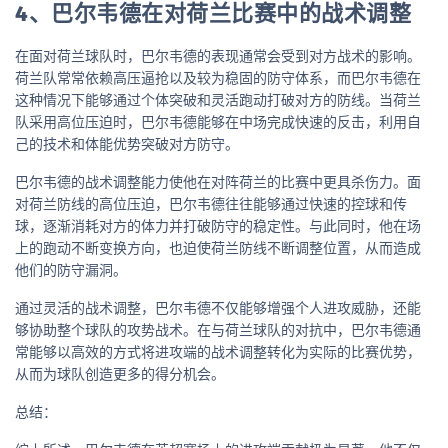
4、巴尔韦德在对荷兰比赛中的战术调整
在面对荷兰球队时，巴尔韦德的表现通常会受到对方战术的影响。
荷兰队常常依赖高压逼抢以及较为稳固的防守体系，而巴尔韦德在
这种情况下能够通过个体突破和灵活跑动打破对方的防线。当荷兰
队采用高位压迫时，巴尔韦德能够在中场完成快速的反击，利用自
己的技术和体能优势突破对方防守。
巴尔韦德的战术调整能力使他在对阵荷兰的比赛中更具杀伤力。面
对荷兰防线的高位压迫，巴尔韦德往往能够通过快速的控球和传
球，逐渐消耗对方的体力并打破防守的稳定性。与此同时，他在场
上的跑动不断变换方向，也迫使荷兰防线不断调整位置，从而造成
他们的防守漏洞。
通过灵活的战术调整，巴尔韦德不仅能够增强个人进攻威胁，还能
够协助整个球队的攻势战术。在与荷兰球队的对抗中，巴尔韦德通
常能够以高效的方式将进攻端的战术调整转化为实际的比赛优势，
从而为球队创造更多的得分机会。
总结：