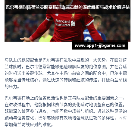
与队友的默契配合是巴尔韦德在进攻中展现的一大优势。在面对荷
兰球队时，巴尔韦德常常能够迅速理解队友的跑位意图，并在合适
的时机送出关键传球。尤其在中场与前锋之间的配合中，巴尔韦德
能够充当传球核心，通过快速的转换和细腻的传递，打破荷兰防线
的压力。
巴尔韦德在场上的位置灵活性也是其与队友配合的重要因素之一。
在进攻过程中，他能根据比赛节奏的变化适时地调整自己的位置，
既能深入禁区参与进攻，也能回撤中场参与组织。通过这种灵活的
跑动与位置变化，巴尔韦德能有效地增强球队进攻的多样性，同时
增加荷兰防线应对的难度。