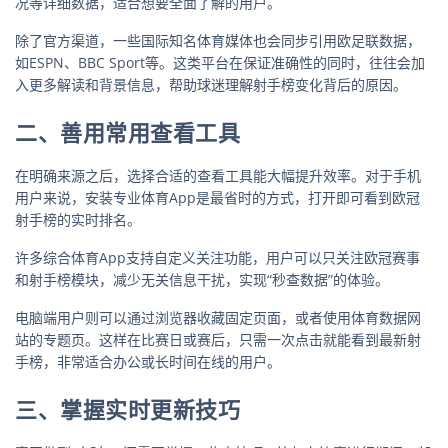
况等详细数据，适合想要全面了解的用户。
除了官方渠道，一些国际知名体育媒体也会同步引用欧足联数据，
如ESPN、BBC Sport等。这类平台在保证准确性的同时，往往会加
入更多解读和背景信息，帮助球迷理解射手榜变化背后的原因。
二、善用常用查看工具
在明确来源之后，选择合适的查看工具能大幅提升效率。对于手机
用户来说，安装专业体育App是最省时的方式，打开即可看到欧冠
射手榜的实时排名。
许多综合体育App支持自定义关注功能，用户可以只关注欧冠赛事
和射手榜模块，减少无关信息干扰，实现“秒查数据”的体验。
电脑端用户则可以通过浏览器收藏固定页面，或者使用体育数据网
站的专题页。这样在比赛日或赛后，只需一次点击就能看到最新射
手榜，非常适合办公或长时间在线的用户。
三、掌握实时更新技巧