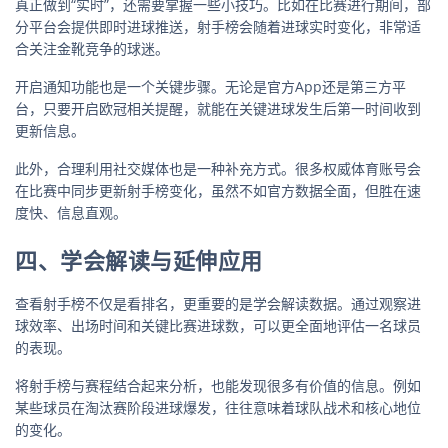
真正做到“实时”，还需要掌握一些小技巧。比如在比赛进行期间，部
分平台会提供即时进球推送，射手榜会随着进球实时变化，非常适
合关注金靴竞争的球迷。
开启通知功能也是一个关键步骤。无论是官方App还是第三方平
台，只要开启欧冠相关提醒，就能在关键进球发生后第一时间收到
更新信息。
此外，合理利用社交媒体也是一种补充方式。很多权威体育账号会
在比赛中同步更新射手榜变化，虽然不如官方数据全面，但胜在速
度快、信息直观。
四、学会解读与延伸应用
查看射手榜不仅是看排名，更重要的是学会解读数据。通过观察进
球效率、出场时间和关键比赛进球数，可以更全面地评估一名球员
的表现。
将射手榜与赛程结合起来分析，也能发现很多有价值的信息。例如
某些球员在淘汰赛阶段进球爆发，往往意味着球队战术和核心地位
的变化。