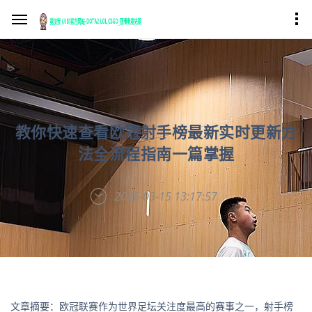
教你快速查看欧冠射手榜最新实时更新方
法全流程指南一篇掌握
2026-03-15 13:17:57
文章摘要：欧冠联赛作为世界足坛关注度最高的赛事之一，射手榜