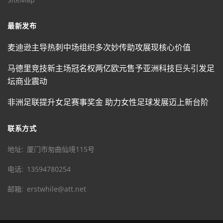
最新发布
麦迪逊主导热刺中场组织多次妙传助攻展现核心价值
马德里竞技新主场冠名权两亿欧元售予亚洲科技巨头引发足
坛商业震动
非洲足联提升女足赛事奖金 助力女性足球发展迈上新台阶
联系方式
地址
厦门市匆曲仙境115号
电话
13594780254
邮箱
erstwhile@att.net