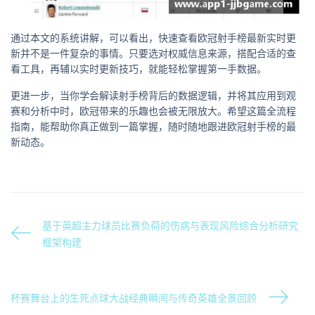
通过本文的系统讲解，可以看出，快速查看欧冠射手榜最新实时更
新并不是一件复杂的事情。只要选对权威信息来源，搭配合适的查
看工具，再辅以实时更新技巧，就能轻松掌握第一手数据。
更进一步，当你学会解读射手榜背后的数据逻辑，并将其应用到观
赛和分析中时，欧冠带来的乐趣也会被无限放大。希望这篇全流程
指南，能帮助你真正做到一篇掌握，随时随地跟进欧冠射手榜的最
新动态。
基于英超主力球员比赛负荷的伤病与表现风险综合分析研究
框架构建
杯赛舞台上的生死点球大战经典瞬间与传奇英雄全景回顾