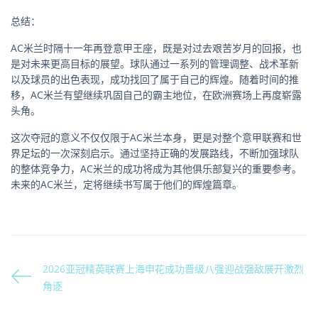
总结：
AC米兰时隔十一年再登意甲王座，既是对过去艰苦岁月的回报，也
是对未来更高目标的展望。球队通过一系列的管理调整、战术革新
以及球员的出色表现，成功找回了属于自己的辉煌。随着时间的推
移，AC米兰有望继续巩固自己的霸主地位，在欧洲赛场上再度崭露
头角。
这次夺冠的意义不仅仅限于AC米兰本身，更是对整个意甲联赛和世
界足坛的一次深刻启示。通过坚持正确的发展路线，不断加强球队
的整体竞争力，AC米兰的成功将成为其他俱乐部复兴的重要参考。
未来的AC米兰，定将继续书写属于他们的辉煌篇章。
2026亚冠精英联赛上海申花成功晋级八强迎战强敌展开激烈
角逐