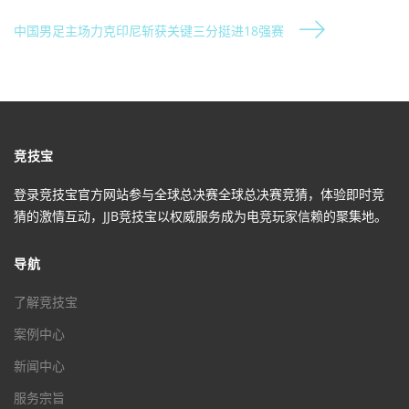
中国男足主场力克印尼斩获关键三分挺进18强赛
竞技宝
登录竞技宝官方网站参与全球总决赛全球总决赛竞猜，体验即时竞
猜的激情互动，JJB竞技宝以权威服务成为电竞玩家信赖的聚集地。
导航
了解竞技宝
案例中心
新闻中心
服务宗旨