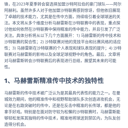
锋，在2023年夏季转会窗选择加盟沙特阿拉伯的豪门球队——阿尔
阿赫利。虽然许多人对于他加盟沙特联赛感到惊讶，但他依旧展现
了卓越的技术能力，尤其是在传中方面，持续吸引着全球球迷的关
注。本文将从多个维度分析马赫雷斯在沙特联赛中的表现，重点探
讨他如何依然在沙特联赛中保持精准的传中能力，并且引发了广泛
关注。具体分析将从以下几个方面展开：1) 马赫雷斯的传中技术和
沙特联赛的契合性；2) 沙特联赛对他的竞技平台和比赛风格的适应
性；3) 马赫雷斯在沙特联赛的个人表现和球队表现的提升；4) 沙特
联赛对马赫雷斯的影响以及全球足球视野中的角色。最后，文章将
对马赫雷斯转会沙特联赛后的表现进行总结，展望其未来的可能
性。
1、马赫雷斯精准传中技术的独特性
马赫雷斯的传中技术被广泛认为是其最具代表性的能力之一。在曼
城效力期间，他的精准传中和视野帮助球队多次创造进攻机会，无
论是在右路突破时的传中，还是在反击中精准的长传球，都是他的
拿手好戏。特别是在面对防守较为松懈的沙特联赛时，马赫雷斯能
够轻松发挥其独特的传中技术，精准地将球送到禁区内，为队友创
造得分机会。