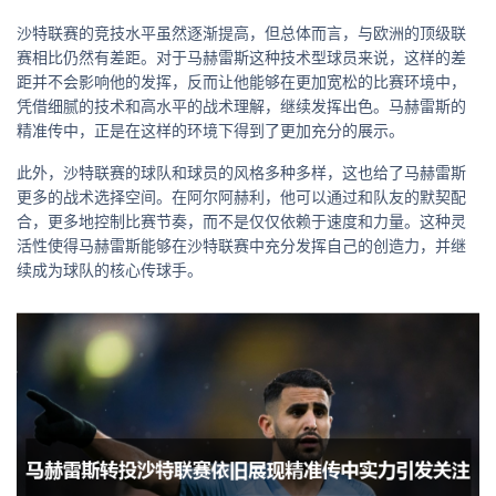
沙特联赛的竞技水平虽然逐渐提高，但总体而言，与欧洲的顶级联
赛相比仍然有差距。对于马赫雷斯这种技术型球员来说，这样的差
距并不会影响他的发挥，反而让他能够在更加宽松的比赛环境中，
凭借细腻的技术和高水平的战术理解，继续发挥出色。马赫雷斯的
精准传中，正是在这样的环境下得到了更加充分的展示。
此外，沙特联赛的球队和球员的风格多种多样，这也给了马赫雷斯
更多的战术选择空间。在阿尔阿赫利，他可以通过和队友的默契配
合，更多地控制比赛节奏，而不是仅仅依赖于速度和力量。这种灵
活性使得马赫雷斯能够在沙特联赛中充分发挥自己的创造力，并继
续成为球队的核心传球手。