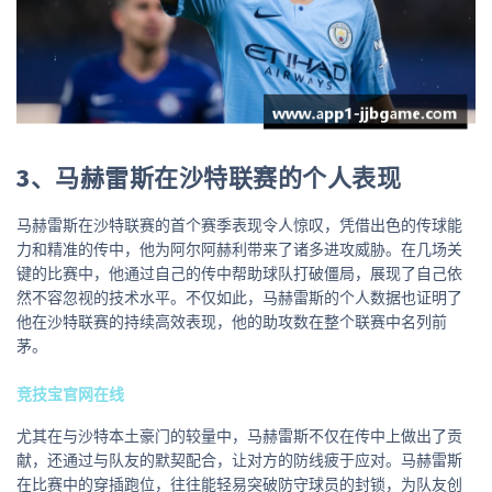
3、马赫雷斯在沙特联赛的个人表现
马赫雷斯在沙特联赛的首个赛季表现令人惊叹，凭借出色的传球能
力和精准的传中，他为阿尔阿赫利带来了诸多进攻威胁。在几场关
键的比赛中，他通过自己的传中帮助球队打破僵局，展现了自己依
然不容忽视的技术水平。不仅如此，马赫雷斯的个人数据也证明了
他在沙特联赛的持续高效表现，他的助攻数在整个联赛中名列前
茅。
竞技宝官网在线
尤其在与沙特本土豪门的较量中，马赫雷斯不仅在传中上做出了贡
献，还通过与队友的默契配合，让对方的防线疲于应对。马赫雷斯
在比赛中的穿插跑位，往往能轻易突破防守球员的封锁，为队友创