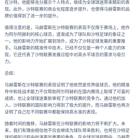
在沙特，他能够充分展示个人特点，继续为全球球迷带来精彩的表
现。此外，沙特联赛的商业化程度逐步提升，也使得马赫雷斯的品
牌价值得到了进一步的提升。
值得注意的是，马赫雷斯在沙特联赛的表现不仅限于赛场上，他作
为阿尔阿赫利的核心球员，逐渐成为了球队和沙特足球的象征之
一。他的影响力开始扩展到场外，成为了沙特足球发展的重要推
手。马赫雷斯的精准传中技术，已经不仅仅是一种个人能力的体
现，它还代表了沙特联赛发展过程中对高水平球员的需求与吸引
力。
总结：
马赫雷斯在沙特联赛的表现证明了他依然是世界级球员，他的精准
传中和技战术能力不仅帮助阿尔阿赫利在国内赛场上取得了可喜的
成绩，也让全球球迷重新审视了沙特联赛的竞争力。通过他的加
入，沙特联赛的国际影响力得到了极大的提升，而马赫雷斯也再次
证明了自己在不同联赛中都能保持高水准的表现。
随着时间的推移，马赫雷斯在沙特联赛的影响力将不断扩大。未
来，我们有理由相信他不仅会继续为球队带来胜利，也将在沙特足
球的崛起过程中扮演更加重要的角色。在全球足球视野中，马赫雷