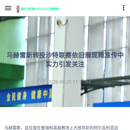
马赫雷斯转投沙特联赛依旧展现精准传中
实力引发关注
2026-04-25 11:11:44
马赫雷斯，这位曾在曼城和英超赛场上大放异彩的阿尔及利亚边