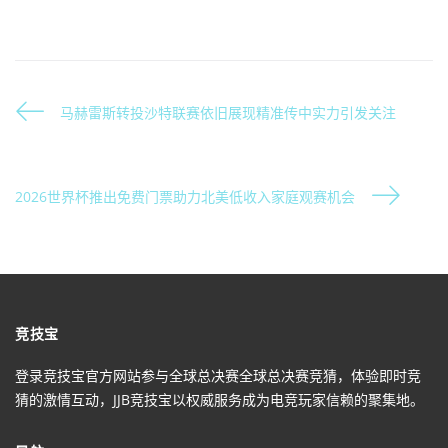
马赫雷斯转投沙特联赛依旧展现精准传中实力引发关注
2026世界杯推出免费门票助力北美低收入家庭观赛机会
竞技宝
登录竞技宝官方网站参与全球总决赛全球总决赛竞猜，体验即时竞
猜的激情互动，JJB竞技宝以权威服务成为电竞玩家信赖的聚集地。