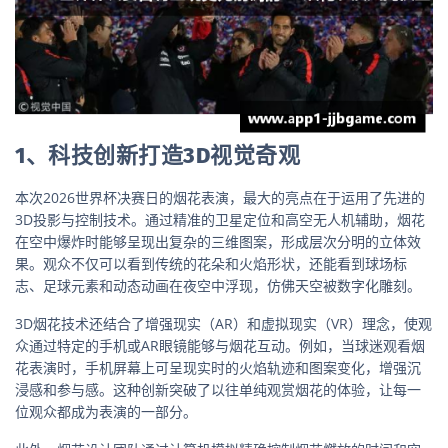
1、科技创新打造3D视觉奇观
本次2026世界杯决赛日的烟花表演，最大的亮点在于运用了先进的
3D投影与控制技术。通过精准的卫星定位和高空无人机辅助，烟花
在空中爆炸时能够呈现出复杂的三维图案，形成层次分明的立体效
果。观众不仅可以看到传统的花朵和火焰形状，还能看到球场标
志、足球元素和动态动画在夜空中浮现，仿佛天空被数字化雕刻。
3D烟花技术还结合了增强现实（AR）和虚拟现实（VR）理念，使观
众通过特定的手机或AR眼镜能够与烟花互动。例如，当球迷观看烟
花表演时，手机屏幕上可呈现实时的火焰轨迹和图案变化，增强沉
浸感和参与感。这种创新突破了以往单纯观赏烟花的体验，让每一
位观众都成为表演的一部分。