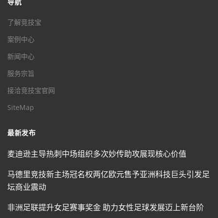
导航
了解竞技宝
案例中心
新闻中心
服务宗旨
接洽竞技宝官网
SiteMap
最新发布
麦迪逊主导热刺中场组织多次妙传助攻展现核心价值
马德里竞技新主场冠名权两亿欧元售予亚洲科技巨头引发足
坛商业震动
非洲足联提升女足赛事奖金 助力女性足球发展迈上新台阶