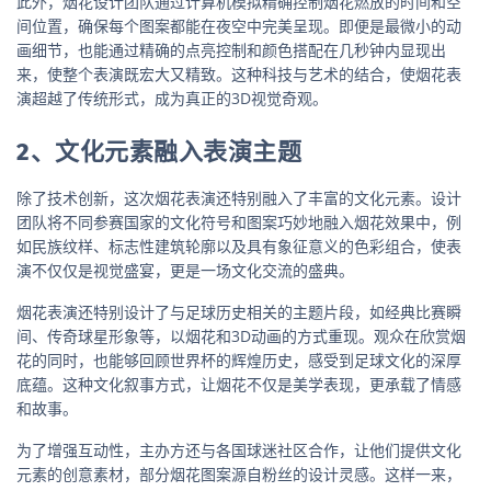
此外，烟花设计团队通过计算机模拟精确控制烟花燃放的时间和空
间位置，确保每个图案都能在夜空中完美呈现。即便是最微小的动
画细节，也能通过精确的点亮控制和颜色搭配在几秒钟内显现出
来，使整个表演既宏大又精致。这种科技与艺术的结合，使烟花表
演超越了传统形式，成为真正的3D视觉奇观。
2、文化元素融入表演主题
除了技术创新，这次烟花表演还特别融入了丰富的文化元素。设计
团队将不同参赛国家的文化符号和图案巧妙地融入烟花效果中，例
如民族纹样、标志性建筑轮廓以及具有象征意义的色彩组合，使表
演不仅仅是视觉盛宴，更是一场文化交流的盛典。
烟花表演还特别设计了与足球历史相关的主题片段，如经典比赛瞬
间、传奇球星形象等，以烟花和3D动画的方式重现。观众在欣赏烟
花的同时，也能够回顾世界杯的辉煌历史，感受到足球文化的深厚
底蕴。这种文化叙事方式，让烟花不仅是美学表现，更承载了情感
和故事。
为了增强互动性，主办方还与各国球迷社区合作，让他们提供文化
元素的创意素材，部分烟花图案源自粉丝的设计灵感。这样一来，