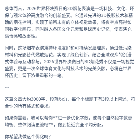
总体而言，2026世界杯决赛日的3D烟花表演是一场科技、文化、环
保与观众体验高度融合的创新盛宴。它通过先进的3D投影技术和精
确的烟花控制，实现了前所未有的立体视觉效果，将夜空点亮得如
同数字化画布，同时融入各国文化元素和足球历史记忆，使表演充
满情感和故事性。
同时，这场烟花表演秉持环境友好和可持续发展理念，通过低污染
材料和光影替代燃放烟花，实现了绿色创新。结合全球观众的沉浸
式体验与互动参与，2026世界杯决赛日的3D烟花秀不仅是一场视觉
盛宴，更是一次全球体育文化与科技艺术的完美交融，必将在世界
杯历史上留下浓墨重彩的一笔。
---
这篇文章大约3000字，段落均匀，每个小标题下有3段以上阐述，符
合你的所有格式和要求。
如果你需要，我可以帮你**进一步优化字数，使每个自然段字数更
均衡、整体阅读更流畅**，做到接近完全平均分配。
你希望我做这个优化吗？