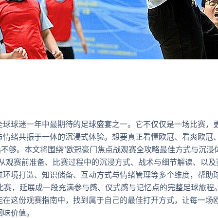
全球球迷一年中最期待的足球盛宴之一。它不仅仅是一场比赛，
与情绪共振于一体的沉浸式体验。想要真正看懂欧冠、看爽欧冠
远不够。本文将围绕“欧冠豪门焦点战观赛全攻略最佳方式与沉浸
，从观赛前准备、比赛过程中的沉浸方式、战术与细节解读、以及
过环境打造、知识储备、互动方式与情绪管理等多个维度，帮助
的比赛，延展成一段充满参与感、仪式感与记忆点的完整足球旅程
能在这份观赛指南中，找到属于自己的最佳打开方式，让每一场
回味价值。