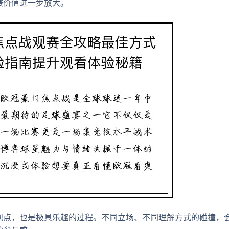
赛价值进一步放大。
观点，也是极具乐趣的过程。不同立场、不同理解方式的碰撞，