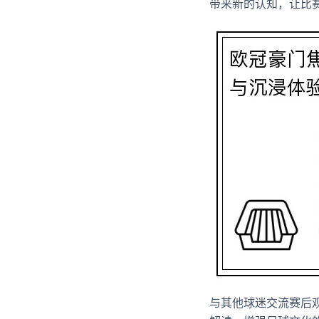
带来新的认知，让比
与其他球迷交流赛后