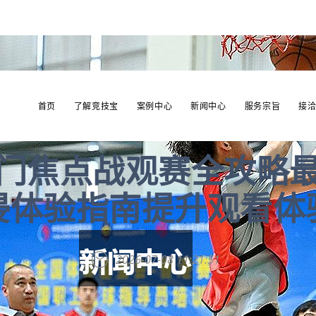
首页
了解竞技宝
案例中心
新闻中心
服务宗旨
接
门焦点战观赛全攻略
浸体验指南提升观看体
2026-07-08 11:21:51