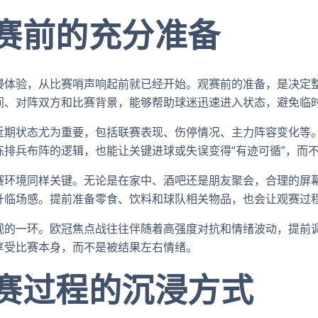
赛前的充分准备
浸体验，从比赛哨声响起前就已经开始。观赛前的准备，是决定
间、对阵双方和比赛背景，能够帮助球迷迅速进入状态，避免临
近期状态尤为重要，包括联赛表现、伤停情况、主力阵容变化等
练排兵布阵的逻辑，也能让关键进球或失误变得“有迹可循”，而
赛环境同样关键。无论是在家中、酒吧还是朋友聚会，合理的屏
升临场感。提前准备零食、饮料和球队相关物品，也会让观赛过
视的一环。欧冠焦点战往往伴随着高强度对抗和情绪波动，提前
享受比赛本身，而不是被结果左右情绪。
赛过程的沉浸方式