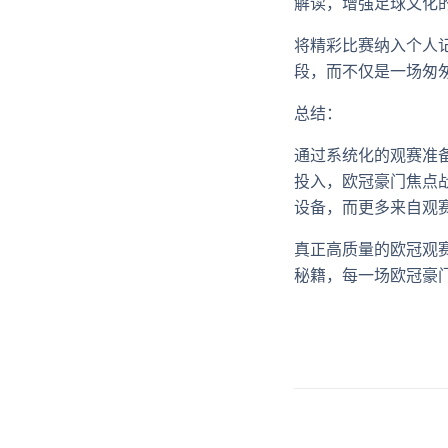
解读，增强足球文化
将精彩比赛纳入个人
段，而不仅是一场匆
总结：
通过系统化的观赛准
投入，欧冠豪门焦点
设备，而更多来自观
真正高质量的欧冠观
秘籍，每一场欧冠豪