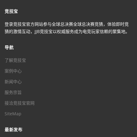
竞技宝
登录竞技宝官方网站参与全球总决赛全球总决赛竞猜，体验即时竞
猜的激情互动，JJB竞技宝以权威服务成为电竞玩家信赖的聚集地。
导航
了解竞技宝
案例中心
新闻中心
服务宗旨
接洽竞技宝官网
SiteMap
最新发布