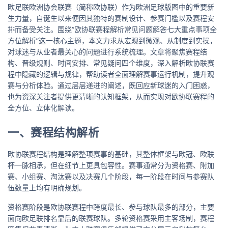
欧足联欧洲协会联赛（简称欧协联）作为欧洲足球版图中的重要新
生力量，自诞生以来便因其独特的赛制设计、参赛门槛以及赛程安
排而备受关注。围绕“欧协联赛程解析常见问题解答七大重点事项全
方位解析”这一核心主题，本文力求从宏观到微观、从制度到实操，
对球迷与从业者最关心的问题进行系统梳理。文章将聚焦赛程结
构、晋级规则、时间安排、常见疑问四个维度，深入解析欧协联赛
程中隐藏的逻辑与规律，帮助读者全面理解赛事运行机制，提升观
赛与分析体验。通过层层递进的阐述，既回应新球迷的入门困惑，
也为资深关注者提供更清晰的认知框架，从而实现对欧协联赛程的
全方位、立体化解读。
一、赛程结构解析
欧协联赛程结构是理解整项赛事的基础，其整体框架与欧冠、欧联
杯一脉相承，但在细节上更具包容性。赛事通常分为资格赛、附加
赛、小组赛、淘汰赛以及决赛几个阶段，每一阶段在时间与参赛队
伍数量上均有明确规划。
资格赛阶段是欧协联赛程中跨度最长、参与球队最多的部分，主要
面向欧足联排名靠后的联赛球队。多轮资格赛采用主客场制，赛程